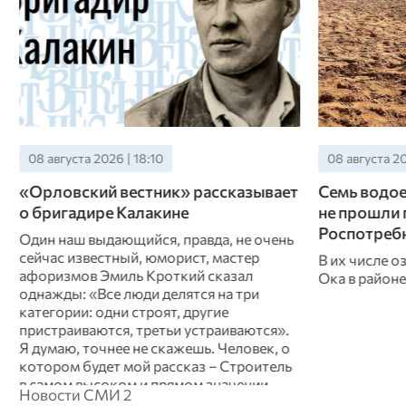
08 августа 2026 | 17:10
08 августа 20
Семь водоемов Орловской области
В Орле нак
не прошли проверку
маршрута 
Роспотребнадзора
схемы дви
В их числе озеро «Светлая жизнь» и река
Проверку да
Ока в районе центральный пляж Орла.
неделе пров
перевозок».
Новости СМИ 2