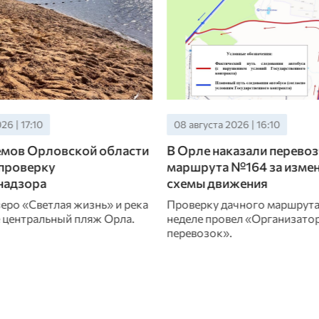
26 | 16:10
08 августа 2026 | 13:10
азали перевозчика
Орловские студентки
№164 за изменение
реставрировали часовн
жения
Чудотворца в Тверской 
чного маршрута на этой
Студенты Орловского рест
ел «Организатор
строительного техникума п
участие в Выездной школе р
исторических объектов дер
зодчества.