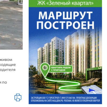
 живом
оходящие
водителя
и по