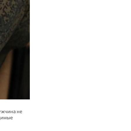
ужчина не
димые