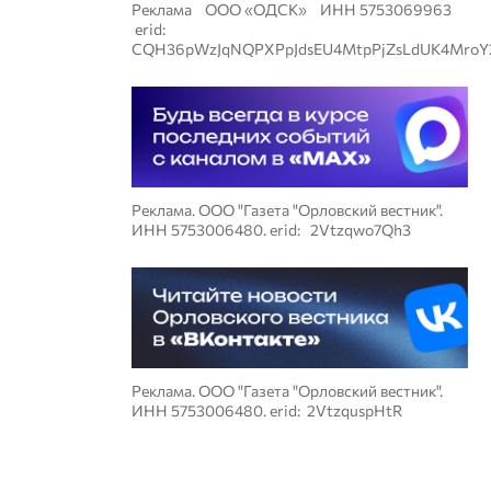
Реклама ООО «ОДСК» ИНН 5753069963
erid:
CQH36pWzJqNQPXPpJdsEU4MtpPjZsLdUK4MroY
Реклама. ООО "Газета "Орловский вестник".
ИНН 5753006480. erid: 2Vtzqwo7Qh3
Реклама. ООО "Газета "Орловский вестник".
ИНН 5753006480. erid: 2VtzquspHtR