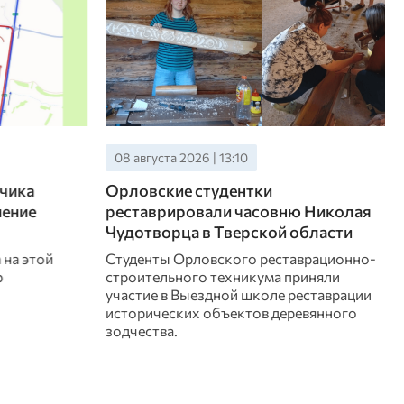
08 августа 2026 | 12:10
Прокуратура Орловской области
ю Николая
взяла на контроль устранение
области
последствий непогоды
аврационно-
Надзорное ведомство проверяет сроки
риняли
устранения аварий, соблюдение прав
еставрации
жителей при предоставлении
евянного
коммунальных услуг.