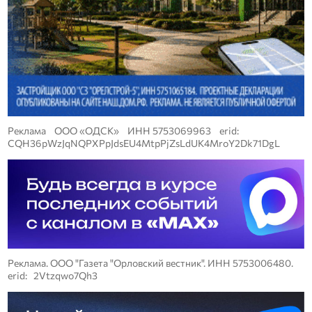
Реклама ООО «ОДСК» ИНН 5753069963 erid:
CQH36pWzJqNQPXPpJdsEU4MtpPjZsLdUK4MroY2Dk71DgL
Реклама. ООО "Газета "Орловский вестник". ИНН 5753006480.
erid: 2Vtzqwo7Qh3