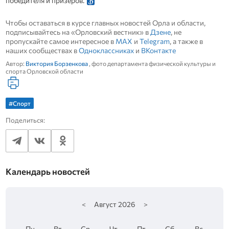
победителя и призеров.
Чтобы оставаться в курсе главных новостей Орла и области,
подписывайтесь на «Орловский вестник» в
Дзене
, не
пропускайте самое интересное в
MAX
и
Telegram
, а также в
наших сообществах в
Одноклассниках
и
ВКонтакте
Автор:
Виктория Борзенкова
, фото департамента физической культуры и
спорта Орловской области
#Спорт
Поделиться:
Календарь новостей
<
Август
2026
>
Пн
Вт
Ср
Чт
Пт
Сб
Вс