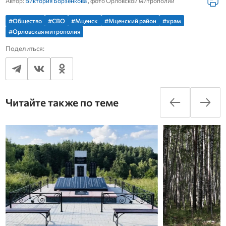
Автор:
Виктория Борзенкова
, фото Орловской митрополии
#Общество
#СВО
#Мценск
#Мценский район
#храм
#Орловская митрополия
Поделиться:
Читайте также по теме