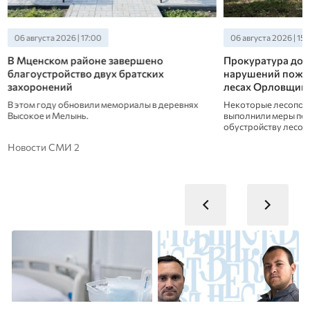
06 августа 2026 | 17:00
06 августа 2026 | 15
В Мценском районе завершено
Прокуратура доб
благоустройство двух братских
нарушений пожар
захоронений
лесах Орловщин
В этом году обновили мемориалы в деревнях
Некоторые лесопол
Высокое и Мелынь.
выполнили меры по
обустройству лесов.
Новости СМИ 2