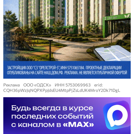
Реклама ООО «ОДСК» ИНН 5753069963 erid:
CQH36pWzJqNQPXPpJdsEU4MtpPjZsLdUK4MroY2Dk71DgL