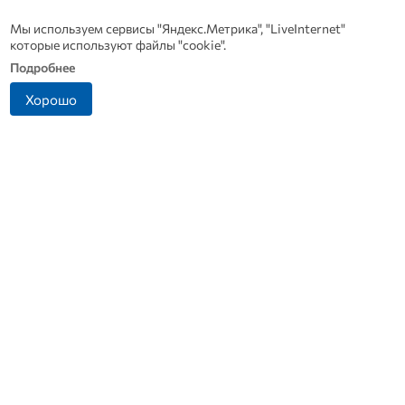
Мы используем сервисы "Яндекс.Метрика", "LiveInternet"
которые используют файлы "cookie".
Подробнее
Хорошо
Рак начинается не с боли:
Династия Осюшкиных:
онколог назвал первый
«ОВ» продолжает серию
«тихий» признак болезни
материалов ко Дню
строителя