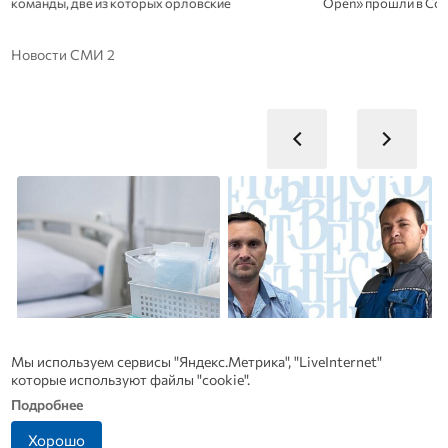
команды, две из которых орловские
Open» прошли в Со
Новости СМИ 2
Мы используем сервисы "Яндекс.Метрика", "LiveInternet"
которые используют файлы "cookie".
Подробнее
Хорошо
Рак начинается не с боли:
Династия Осюшкиных: