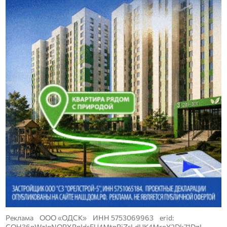
Реклама ООО «ОДСК» ИНН 5753069963 erid:
CQH36pWzJqNQPXPpJdsEU4MtpPjZsLdUK4MroY2Dk71DgL