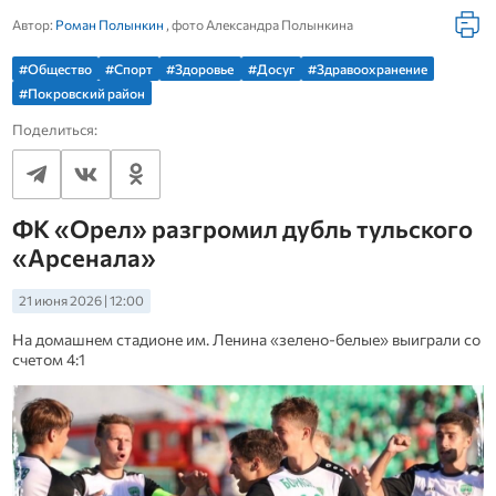
Автор:
Роман Полынкин
, фото Александра Полынкина
#Общество
#Спорт
#Здоровье
#Досуг
#Здравоохранение
#Покровский район
Поделиться:
ФК «Орел» разгромил дубль тульского
«Арсенала»
21 июня 2026 | 12:00
На домашнем стадионе им. Ленина «зелено-белые» выиграли со
счетом 4:1