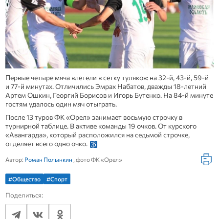
Первые четыре мяча влетели в сетку туляков: на 32-й, 43-й, 59-й
и 77-й минутах. Отличились Эмрах Набатов, дважды 18-летний
Артем Ошкин, Георгий Борисов и Игорь Бутенко. На 84-й минуте
гостям удалось один мяч отыграть.
После 13 туров ФК «Орел» занимает восьмую строчку в
турнирной таблице. В активе команды 19 очков. От курского
«Авангарда», который расположился на седьмой строчке,
отделяет всего одно очко.
Автор:
Роман Полынкин
, фото ФК «Орел»
#Общество
#Спорт
Поделиться: