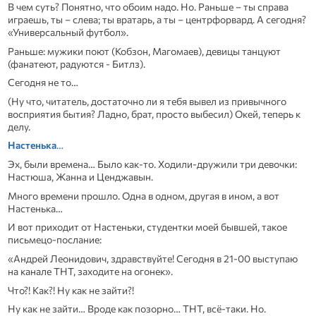
В чем суть? Понятно, что обоим надо. Но. Раньше – ты справа
играешь, ты – слева; ты вратарь, а ты – центрфорвард. А сегодня?
«Универсальный футбол».
Раньше: мужики поют (Кобзон, Магомаев), девицы танцуют
(фанатеют, радуются - Битлз).
Сегодня не то…
(Ну что, читатель, достаточно ли я тебя вывел из привычного
восприятия бытия? Ладно, брат, просто выбесил) Окей, теперь к
делу.
Настенька
…
Эх, были времена… Было как-то. Ходили-дружили три девочки:
Настюша, Жанна и Ценджавын.
Много времени прошло. Одна в одном, другая в ином, а вот
Настенька…
И вот приходит от Настеньки, студентки моей бывшей, такое
письмецо-послание:
«Андрей Леонидович, здравствуйте! Сегодня в 21-00 выступаю
на канале ТНТ, заходите на огонек».
Что?! Как?! Ну как не зайти?!
Ну как не зайти… Вроде как позорно… ТНТ, всё-таки. Но.