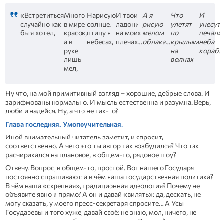
«Встретиться
Много
Нарисую
И твои
А я
Что
И
случайно как
в мире
солнце,
ладони
рисую
улетят
унесут
бы я хотел,
красок,
птицу в
на моих
мелом
по
печал
а в
небесах,
плечах…
облака…
крыльям
неба
руке
на
кораб
лишь
волнах
мел,
Ну что, на мой примитивный взгляд – хорошие, добрые слова. И
зарифмованы нормально. И мысль естественна и разумна. Верь,
люби и надейся. Ну, а что не так-то?
Глава последняя.
Умопоучительная
.
Иной внимательный читатель заметит, и спросит,
соответственно. А чего это ты автор так возбудился? Что так
расчирикался на плановое, в общем-то, рядовое шоу?
Отвечу. Вопрос, в общем-то, простой. Вот нашего Государя
постоянно спрашивают: а в чём наша государственная политика?
В чём наша «скрепная», традиционная идеология? Почему не
объявите явно и прямо? А он и давай «вилять»: да, дескать, не
могу сказать, у моего пресс-секретаря спросите… А Усы
Государевы и того хуже, давай своё: не знаю, мол, ничего, не