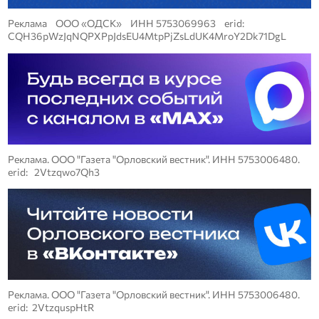
Реклама ООО «ОДСК» ИНН 5753069963 erid:
CQH36pWzJqNQPXPpJdsEU4MtpPjZsLdUK4MroY2Dk71DgL
Реклама. ООО "Газета "Орловский вестник". ИНН 5753006480.
erid: 2Vtzqwo7Qh3
Реклама. ООО "Газета "Орловский вестник". ИНН 5753006480.
erid: 2VtzquspHtR