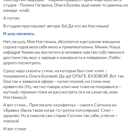
студия - Полина Гагарина, Ольга Бузова, ещё какие-то демоны из
камеди -клаб;
А потом.
В студию приглашают автора. Ба! Да это же Настенька!
И
шоу
началось
.
Нет, не шоу. Моя Настенька, абсолютно куртуазная женщина
сорока годов вела себя мило и привлекательно. Мммм. Наша
кафедра! Умеем мы воспитать в человеке чувство собственного
достоинства, вкус к одежде и манерность в поведении. Любо-
дорого посмотреть.
Сразу надо сказать: стихи, на которые был снят клип –
понравились Ольге Бузовой. Да-да! ОЛЬГЕ. БУЗОВОЙ. Вот так.
Она так и заявила в эфире – «клип плохой, но стихи мне
нравятся!» (Ну, честно говоря, клип мне тоже не понравился –
мутный, героиню тоже не рассмотреть (я и не узнал её, мою
Настеньку)).
А вот стихи… Пригласили «конфетку» - самого Сюткина из
«Браво» (была такая когда-то группа популярная). Спел –
здорово. Ну в смысле сам старик Сюткин так себе, а песня –
хороша!
И вот стихи: