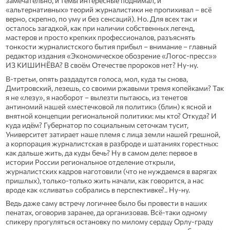
замечательно, и темы интересные поднимал, и
«альтернативных» теорий журналистики не пропихивал – всё
верно, скрепно, по уму и без сенсаций). Но. Для всех так и
осталось загадкой, как при наличии собственных легенд,
мастеров и просто крепких профессионалов, разъяснять
тонкости журналистского бытия прибыл – внимание – главный
редактор издания «Экономическое обозрение «Логос-пресс»»
ИЗ КИШИНЁВА? В своём Отечестве пророков нет? Ну-ну.
В-третьи, опять раздадутся голоса, мол, куда ты снова,
Дмитровский, лезешь, со своими ржавыми тремя копейками? Так
я не «лезу», я наоборот – вылезти пытаюсь, из тенетов
антиномий нашей «местечковой ля политик» (блин) к ясной и
внятной концепции региональной политики: мы кто? Откуда? И
куда идём? Губернатор по социальным сеточкам тусит,
Университет затирает наше племя с лица земли нашей грешной,
а корпорация журналистская в разброде и шатаниях горестных:
как дальше жить, да куды бечь? Ну в самом деле: первое в
истории России региональное отделение открыли,
журналистских кадров наготовили (что не нуждаемся в варягах
пришлых), только-только жить начали, как говорится, а нас
вроде как «сливать» собрались в перспективке?.. Ну-ну.
Ведь даже саму встречу логичнее было бы провести в наших
пенатах, оговорив заранее, да организовав. Всё-таки одному
спикеру прогуляться остановку по милому сердцу Орлу-граду