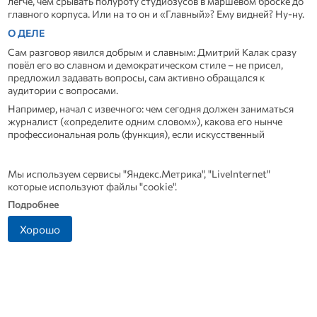
легче, чем срывать полуроту студиозусов в маршевом броске до
главного корпуса. Или на то он и «Главный»? Ему видней? Ну-ну.
О ДЕЛЕ
Сам разговор явился добрым и славным: Дмитрий Калак сразу
повёл его во славном и демократическом стиле – не присел,
предложил задавать вопросы, сам активно обращался к
аудитории с вопросами.
Например, начал с извечного: чем сегодня должен заниматься
журналист («определите одним словом»), какова его нынче
профессиональная роль (функция), если искусственный
интеллект способен писать более-менее читабельные тексты.
«Эх, - подумал я, - щас и зададут жару наши журналисты-
эссеисты…»
Ан-нет – ограничились банальным
Мы используем сервисы "Яндекс.Метрика", "LiveInternet"
«информированием». Пришлось коллеге самому разъяснять
которые используют файлы "cookie".
очевидное: в агрегации новостей ни один журналист не
Подробнее
сравнится с социальной сетью. Так что же тогда? Эмоции – вот к
чему неспособен чугунный болван ИИ! И привёл пример
Хорошо
итальянской газеты «Il Foglio» («Лист») полностью
сгенерированной нейросетью. Там и тексты, и заголовки, и
цитаты, и даже шутки написала нейросеть ChatGPT.
Четырёхполосный номер прилагался к традиционному изданию
и вызвал бурное обсуждение у итальянской общественности.
Кстати. Исследования нейросетей идут массово. Выясняется, что