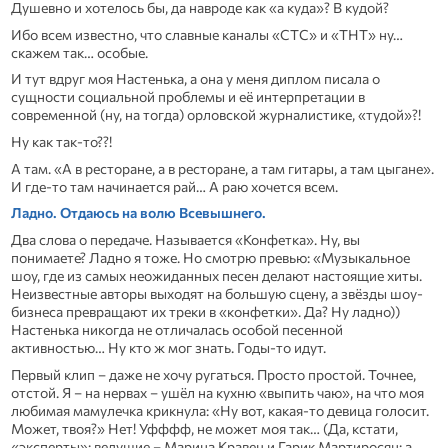
Душевно и хотелось бы, да навроде как «а куда»? В кудой?
Ибо всем известно, что славные каналы «СТС» и «ТНТ» ну…
скажем так… особые.
И тут вдруг моя Настенька, а она у меня диплом писала о
сущности социальной проблемы и её интерпретации в
современной (ну, на тогда) орловской журналистике, «тудой»?!
Ну как так-то??!
А там. «А в ресторане, а в ресторане, а там гитары, а там цыгане».
И где-то там начинается рай… А раю хочется всем.
Ладно. Отдаюсь на волю Всевышнего.
Два слова о передаче. Называется «Конфетка». Ну, вы
понимаете? Ладно я тоже. Но смотрю превью: «Музыкальное
шоу, где из самых неожиданных песен делают настоящие хиты.
Неизвестные авторы выходят на большую сцену, а звёзды шоу-
бизнеса превращают их треки в «конфетки». Да? Ну ладно))
Настенька никогда не отличалась особой песенной
активностью… Ну кто ж мог знать. Годы-то идут.
Первый клип – даже не хочу ругаться. Просто простой. Точнее,
отстой. Я – на нервах – ушёл на кухню «выпить чаю», на что моя
любимая мамулечка крикнула: «Ну вот, какая-то девица голосит.
Может, твоя?» Нет! Уфффф, не может моя так… (Да, кстати,
«эксперты»: ведущие – Марина Кравец и Гарик Мартиросян; а