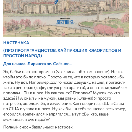
НАСТЕНЬКА
(ПРО ПРОПАГАНДИСТОВ, ХАЙПУЮЩИХ ЮМОРИСТОВ И
ПРОСТОЙ НАРОД)
Для начала.
Лирическое
. Слёзное
…
Эх, бабьи настают времена (уже писал об этом раньше). Не то,
чтобы это было плохо. Просто не те, что в которых хотелось бы
жить. Ну вот. Например, долго искал девушку. нашёл, пригасил-
таки в ресторан (кафе, где уж ресторан-то), а она такая: давай чек
пополам… Ты в шоке. Ну как так-то? Пополам? Мужик-то кто
здесь??? А она: ты не мужик, мы равны! Опа-на! Я просто
потрясён, ошеломлён, в изумлении. Как говорится, «Шла Саша
по США и упала в шоке». Ну как бы – я тебя танцевал весь вечер,
егорился, ерепенился, напрягался… а тут «Вы кто, ваще,
мужчина», и «чё надо?»?
Полный снос «базальных» настроек.