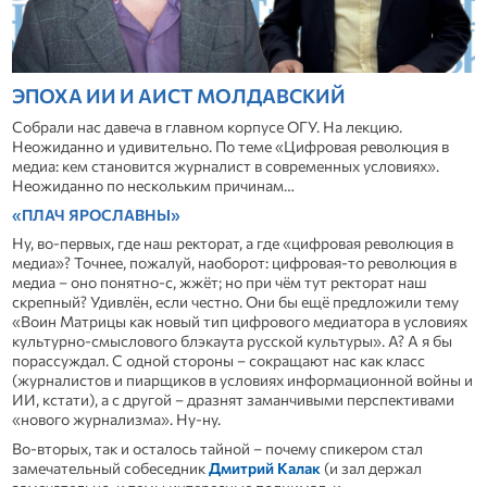
ЭПОХА ИИ И АИСТ МОЛДАВСКИЙ
Собрали нас давеча в главном корпусе ОГУ. На лекцию.
Неожиданно и удивительно. По теме «Цифровая революция в
медиа: кем становится журналист в современных условиях».
Неожиданно по нескольким причинам…
«ПЛАЧ ЯРОСЛАВНЫ»
Ну, во-первых, где наш ректорат, а где «цифровая революция в
медиа»? Точнее, пожалуй, наоборот: цифровая-то революция в
медиа – оно понятно-с, жжёт; но при чём тут ректорат наш
скрепный? Удивлён, если честно. Они бы ещё предложили тему
«Воин Матрицы как новый тип цифрового медиатора в условиях
культурно-смыслового блэкаута русской культуры». А? А я бы
порассуждал. С одной стороны – сокращают нас как класс
(журналистов и пиарщиков в условиях информационной войны и
ИИ, кстати), а с другой – дразнят заманчивыми перспективами
«нового журнализма». Ну-ну.
Во-вторых, так и осталось тайной – почему спикером стал
замечательный собеседник
Дмитрий Калак
(и зал держал