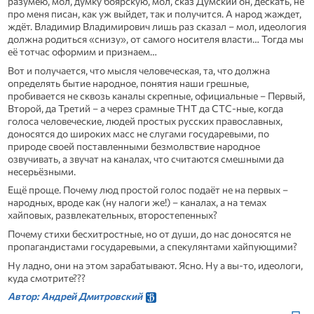
разумею, мол, думку боярскую, мол, сказ Думский он, дескать, не
про меня писан, как уж выйдет, так и получится. А народ жаждет,
ждёт. Владимир Владимирович лишь раз сказал – мол, идеология
должна родиться «снизу», от самого носителя власти… Тогда мы
её тотчас оформим и признаем…
Вот и получается, что мысля человеческая, та, что должна
определять бытие народное, понятия наши грешные,
пробивается не сквозь каналы скрепные, официальные – Первый,
Второй, да Третий – а через срамные ТНТ да СТС-ные, когда
голоса человеческие, людей простых русских православных,
доносятся до широких масс не слугами государевыми, по
природе своей поставленными безмолвствие народное
озвучивать, а звучат на каналах, что считаются смешными да
несерьёзными.
Ещё проще. Почему люд простой голос подаёт не на первых –
народных, вроде как (ну налоги же!) – каналах, а на темах
хайповых, развлекательных, второстепенных?
Почему стихи бесхитростные, но от души, до нас доносятся не
пропагандистами государевыми, а спекулянтами хайпующими?
Ну ладно, они на этом зарабатывают. Ясно. Ну а вы-то, идеологи,
куда смотрите???
Автор: Андрей Дмитровский