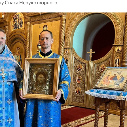
у Спаса Нерукотворного.