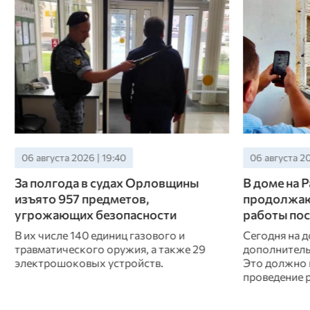
06 августа 2026 | 17:58
06 августа 20
В доме на Раздольной
В Кромах 
продолжаются восстановительные
модернизи
работы после попадания БПЛА
водопрово
Сегодня на доме установили
Губернатор 
дополнительный фасадный подъемник.
мониторинг 
Это должно помочь ускорить
муниципалит
проведение работ на верхних этажах.