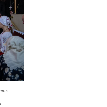
кона
к