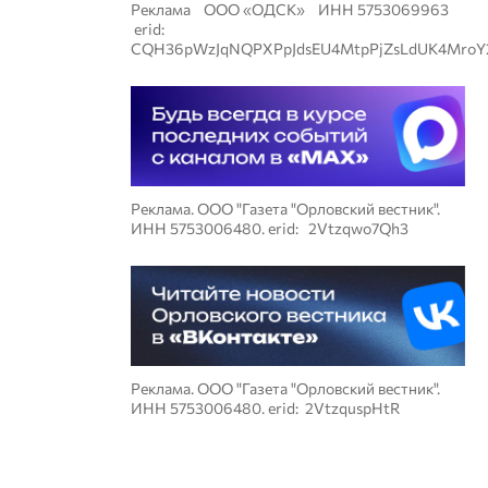
Реклама ООО «ОДСК» ИНН 5753069963
erid:
CQH36pWzJqNQPXPpJdsEU4MtpPjZsLdUK4MroY
Реклама. ООО "Газета "Орловский вестник".
ИНН 5753006480. erid: 2Vtzqwo7Qh3
Реклама. ООО "Газета "Орловский вестник".
ИНН 5753006480. erid: 2VtzquspHtR