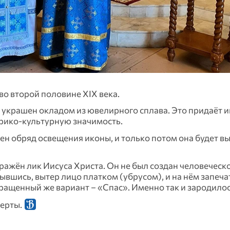
во второй половине XIX века.
 украшен окладом из ювелирного сплава. Это придаёт и
орико-культурную значимость.
ен обряд освещения иконы, и только потом она будет вы
ажён лик Иисуса Христа. Он не был создан человеческо
вшись, вытер лицо платком (убрусом), и на нём запеча
кращенный же вариант – «Спас». Именно так и зародило
перты.