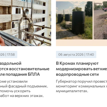
26 | 17:40
06 августа 2026 | 17:00
планируют
В Мценском районе зав
ровать ветхие
благоустройство двух б
дные сети
захоронений
поручил провести
В этом году обновили мемо
коммунальных сетей во всех
деревнях Высокое и Мелынь
етах.