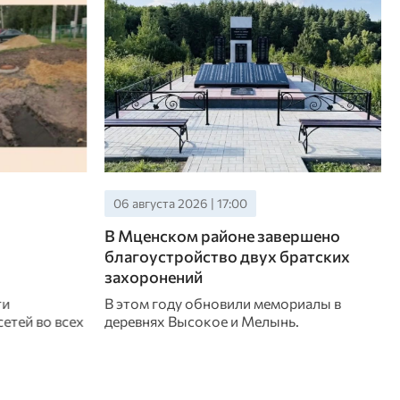
06 августа 2026 | 15:00
ершено
Прокуратура добилась устранения
ратских
нарушений пожарной безопасности
в лесах Орловщины
риалы в
Некоторые лесопользователи
.
своевременно не выполнили меры по
противопожарному обустройству лесов.