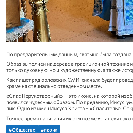
По предварительным данным, святыня была создана 
Образ выполнен на дереве в традиционной технике и
только духовную, но и художественную, а также ист
Как пишет ряд орловских СМИ, сначала будет провед
храме на специально отведенном месте.
«Спас Нерукотворный» — это икона, на которой изобр
появился чудесным образом. По преданию, Иисус, умы
лик. Одно из имен Иисуса Христа – «Спаситель». Со
Точное время написания иконы позже установят экс
#Общество
#икона