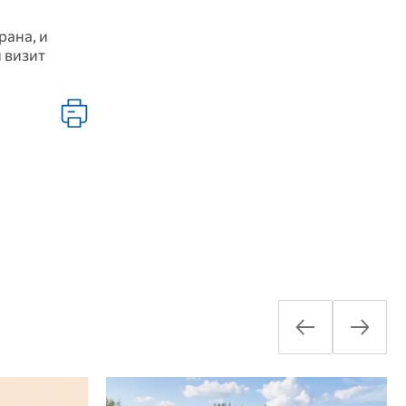
рана, и
 визит