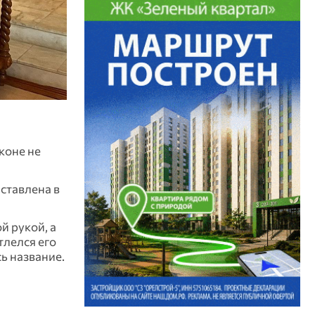
коне не
ставлена в
й рукой, а
тлелся его
сь название.