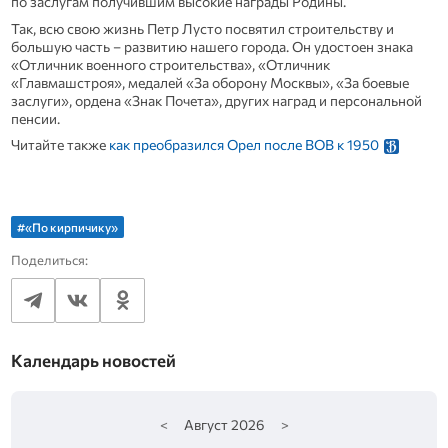
по заслугам получившим высокие награды Родины.
Так, всю свою жизнь Петр Лусто посвятил строительству и
большую часть – развитию нашего города. Он удостоен знака
«Отличник военного строительства», «Отличник
«Главмашстроя», медалей «За оборону Москвы», «За боевые
заслуги», ордена «Знак Почета», других наград и персональной
пенсии.
Читайте также
как преобразился Орел после ВОВ к 1950
#«По кирпичику»
Поделиться:
Календарь новостей
<
Август
2026
>