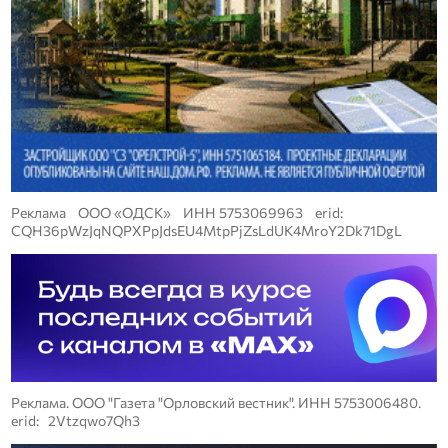
Реклама ООО «ОДСК» ИНН 5753069963 erid:
CQH36pWzJqNQPXPpJdsEU4MtpPjZsLdUK4MroY2Dk71DgL
Реклама. ООО "Газета "Орловский вестник". ИНН 5753006480.
erid: 2Vtzqwo7Qh3