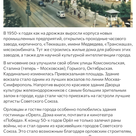
В 1950-х годах как на дрожжах выросли корпуса новых
промышленных предприятий, открылись проходные часового
завода, кирпичного, «Текмаша», имени Медведева, «Трансмаша»,
мясокомбината. Тут же строились жилые дома для рабочих этих
заводов, а также для научной культурной интеллигенции города.
В мгновение ока улучшили свой облик улицы Комсомольская,
Сталина (теперь – Московская), Горького, Октябрьская.
Кардинально изменилась Привокзальная площадь. Здание
вокзала стало одним из лучших вокзалов по линии Москва-
Симферополь. Напротив выросло красивое здание Дворца
культуры железнодорожников с самым большим зрительным
залом в городе, куда стали часто приезжать на гастроли лучшие
артисты Советского Союза.
Орловцам и гостям города особенно полюбились здания
гостиницы «Орел», Дома книги, почтамта и кинотеатра
«Победа». К концу 50-х годов Орёл не только залечил раны
войны, но и стал одним из красивейших городов Советского
Союза. Это стало возможным благодаря орловским строителям,