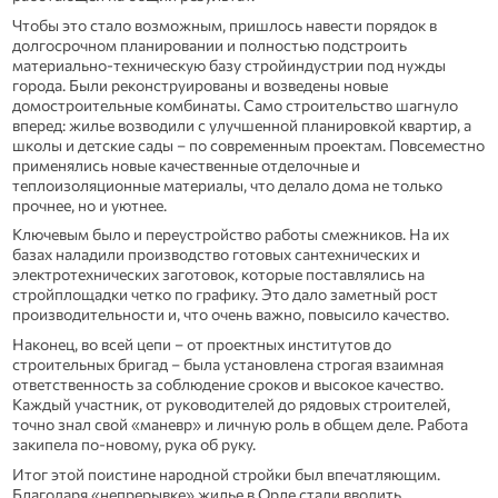
Чтобы это стало возможным, пришлось навести порядок в
долгосрочном планировании и полностью подстроить
материально-техническую базу стройиндустрии под нужды
города. Были реконструированы и возведены новые
домостроительные комбинаты. Само строительство шагнуло
вперед: жилье возводили с улучшенной планировкой квартир, а
школы и детские сады – по современным проектам. Повсеместно
применялись новые качественные отделочные и
теплоизоляционные материалы, что делало дома не только
прочнее, но и уютнее.
Ключевым было и переустройство работы смежников. На их
базах наладили производство готовых сантехнических и
электротехнических заготовок, которые поставлялись на
стройплощадки четко по графику. Это дало заметный рост
производительности и, что очень важно, повысило качество.
Наконец, во всей цепи – от проектных институтов до
строительных бригад – была установлена строгая взаимная
ответственность за соблюдение сроков и высокое качество.
Каждый участник, от руководителей до рядовых строителей,
точно знал свой «маневр» и личную роль в общем деле. Работа
закипела по-новому, рука об руку.
Итог этой поистине народной стройки был впечатляющим.
Благодаря «непрерывке» жилье в Орле стали вводить