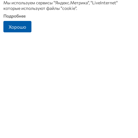
Мы используем сервисы "Яндекс.Метрика", "LiveInternet"
которые используют файлы "cookie".
Подробнее
Хорошо
10 августа 2025 | 18:18
09 августа 2025 | 20
«По кирпичику»: про «орловскую
«По кирпичику»: 
непрерывку»
«штурмовщиной
Сегодня, в День строителя, «ОВ» поделится
«ОВ» продолжает ра
и
информацией об известном методе застройки. В
созидания. Узнайте,
завершающий раз говорим о восстановлении
Великой Отечествен
Орла после ВОВ.
Новости СМИ 2