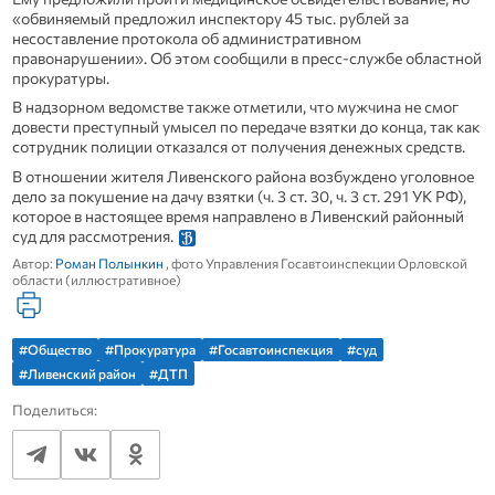
«обвиняемый предложил инспектору 45 тыс. рублей за
несоставление протокола об административном
правонарушении». Об этом сообщили в пресс-службе областной
прокуратуры.
В надзорном ведомстве также отметили, что мужчина не смог
довести преступный умысел по передаче взятки до конца, так как
сотрудник полиции отказался от получения денежных средств.
В отношении жителя Ливенского района возбуждено уголовное
дело за покушение на дачу взятки (ч. 3 ст. 30, ч. 3 ст. 291 УК РФ),
которое в настоящее время направлено в Ливенский районный
суд для рассмотрения.
Автор:
Роман Полынкин
, фото Управления Госавтоинспекции Орловской
области (иллюстративное)
#Общество
#Прокуратура
#Госавтоинспекция
#суд
#Ливенский район
#ДТП
Поделиться: