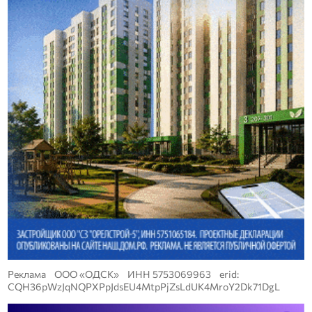
Реклама ООО «ОДСК» ИНН 5753069963 erid:
CQH36pWzJqNQPXPpJdsEU4MtpPjZsLdUK4MroY2Dk71DgL