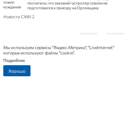
посчитали, что заезжий гастролер совсем не
подготовился к приезду на Орловщину
Новости СМИ 2
Мы используем сервисы "Яндекс.Метрика", "LiveInternet"
которые используют файлы "cookie".
Подробнее
Хорошо
Что стало причиной
Житель Ливенского