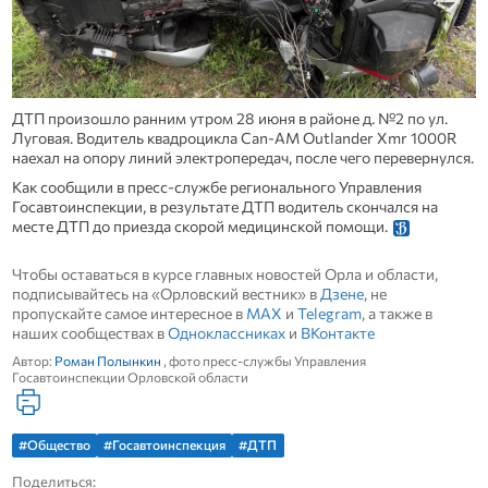
ДТП произошло ранним утром 28 июня в районе д. №2 по ул.
Луговая. Водитель квадроцикла Can-AM Outlander Xmr 1000R
наехал на опору линий электропередач, после чего перевернулся.
Как сообщили в пресс-службе регионального Управления
Госавтоинспекции, в результате ДТП водитель скончался на
месте ДТП до приезда скорой медицинской помощи.
Чтобы оставаться в курсе главных новостей Орла и области,
подписывайтесь на «Орловский вестник» в
Дзене
, не
пропускайте самое интересное в
MAX
и
Telegram
, а также в
наших сообществах в
Одноклассниках
и
ВКонтакте
Автор:
Роман Полынкин
, фото пресс-службы Управления
Госавтоинспекции Орловской области
#Общество
#Госавтоинспекция
#ДТП
Поделиться: