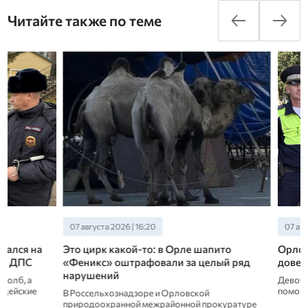
Читайте также по теме
07 августа 2026 | 16:20
07 августа 2026 | 15:
Это цирк какой-то: в Орле шапито
Орловские полиц
«Феникс» оштрафовали за целый ряд
довезли ребенка
нарушений
Девочке срочна тре
помощь.
В Россельхознадзоре и Орловской
природоохранной межрайонной прокуратуре