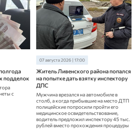
07 августа 2026 | 17:00
 полгода
Житель Ливенского района попался
х подделок
на попытке дать взятку инспектору
ДПС
тора
неты с
Мужчина врезался на автомобиле в
столб, а когда прибывшие на место ДТП
полицейские попросили пройти его
медицинское освидетельствование,
водитель предложил инспектору 45 тыс.
рублей вместо прохождения процедуры