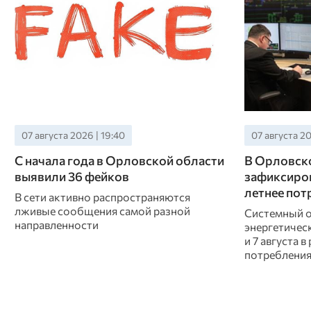
07 августа 2026 | 19:40
07 августа 20
С начала года в Орловской области
В Орловск
выявили 36 фейков
зафиксиро
летнее пот
В сети активно распространяются
лживые сообщения самой разной
Системный о
направленности
энергетичес
и 7 августа 
потреблени