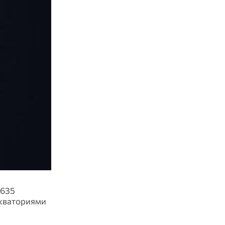
 635
акваториями