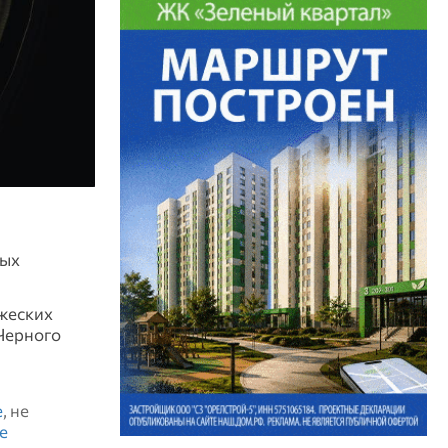
ных
ажеских
 Черного
е
, не
е