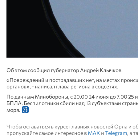
Об этом сообщил губернатор Андрей Клычков.
«Повреждений и пострадавших нет, на местах прои
органов», - написал глава региона в соцсетях.
По данным Минобороны, с 20.00 24 июня до 7.00 25
БПЛА. Беспилотники сбили над 13 субъектами страны
моря.
Чтобы оставаться в курсе главных новостей Орла и 
пропускайте самое интересное в
MAX
и
Telegram
, а 