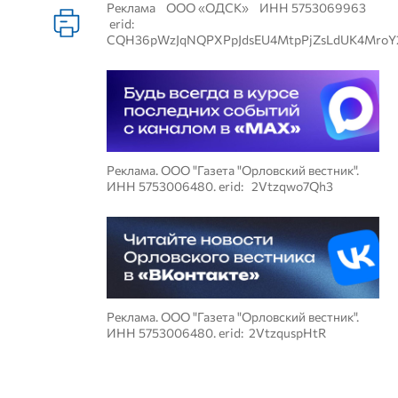
Реклама ООО «ОДСК» ИНН 5753069963
erid:
CQH36pWzJqNQPXPpJdsEU4MtpPjZsLdUK4MroY
Реклама. ООО "Газета "Орловский вестник".
ИНН 5753006480. erid: 2Vtzqwo7Qh3
Реклама. ООО "Газета "Орловский вестник".
ИНН 5753006480. erid: 2VtzquspHtR