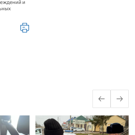
реждений и
льных