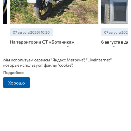
07 августа 2026 | 10:20
07 августа 2026 | 09
На территории СТ «Ботаника»
6 августа в дере
опрокинулся мотоциклист без прав
жилой дом
Пострадала 25-летняя пассажирка.
Происходило горени
Мы используем сервисы "Яндекс.Метрика", "LiveInternet"
помещений дома.
которые используют файлы "cookie".
Подробнее
Новости СМИ 2
Хорошо