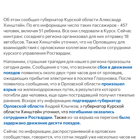
Об этом сообщил губернатор Курской области Александр
Хинштейн. По его информации число таких пассажиров - 457
человек, включая 51 ребенка. Все они следовали в Курск. Сейчас
минтранс соседнего региона организовал для них отправку 18
автобусов. Также Хинштейн уточнил, что на Орловщину для
взаимодействия с орловскими коллегами прибыли сотрудники
курского управления Росгвардии.
Напомним, страшная трагедия для нашего региона произошла
сегодня днем. Сообщения о том, что возникли
сбои в движении
поездов
появились около двух-трех часов дня от орловцев,
ожидающих прибытие электрички в поселке Глазуновка. После
появилось сообщение, что в Орловской области
произошел
взрыв
на железнодорожных путях, в результате которого
погибли два человека, еще один пострадавший получил тяжелые
ранения. Вскоре эту информацию
подтвердил губернатор
Орловской области
Андрей Клычков, а
губернатор Курской
области Хинштейн уточнил, что
погибшими оказались
сотрудники Росгвардии
. Также
из-за в
зрыва на перегоне
было
задержано движение десяти поездов.
Сейчас по информации, распространяемой в орловских
сообществах, говорится, что сотни людей уже несколько часов не