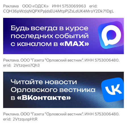
Реклама ООО «ОДСК» ИНН 5753069963 erid:
CQH36pWzJqNQPXPpJdsEU4MtpPjZsLdUK4MroY2Dk71DgL
Реклама. ООО "Газета "Орловский вестник". ИНН 5753006480.
erid: 2Vtzqwo7Qh3
Реклама. ООО "Газета "Орловский вестник". ИНН 5753006480.
erid: 2VtzquspHtR