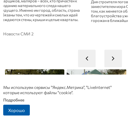
пристраиваются, тре
Дня строителя поговорили с первым
точнее не скажешь. 
заместителем мэра Орла Марией Родштейн о
мой рассказ – Строи
том, как меняется облик города, какие проекты
прямом значении это
благоустройства уже реализованы и что ждет
жизнь, семью, жиль
горожан в ближайшем будущем.
добился многого – и
собственными мозол
Новости СМИ 2
Мы используем сервисы "Яндекс.Метрика", "LiveInternet"
которые используют файлы "cookie".
Подробнее
Хорошо