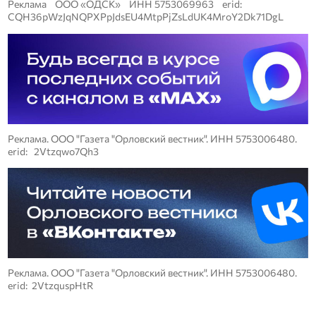
Реклама ООО «ОДСК» ИНН 5753069963 erid:
CQH36pWzJqNQPXPpJdsEU4MtpPjZsLdUK4MroY2Dk71DgL
Реклама. ООО "Газета "Орловский вестник". ИНН 5753006480.
erid: 2Vtzqwo7Qh3
Реклама. ООО "Газета "Орловский вестник". ИНН 5753006480.
erid: 2VtzquspHtR