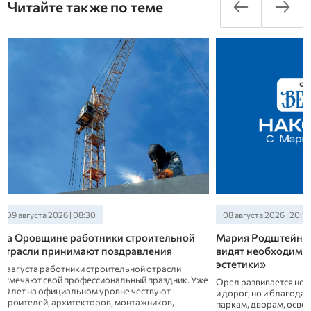
Читайте также по теме
08 августа 2026 | 20:10
08 августа 2026 | 18:
Мария Родштейн: «Все больше людей
«Орловский вест
видят необходимость городской
бригадире Калак
эстетики»
Один наш выдающийся
известный, юморист
Орел развивается не только за счет новых зданий
Кроткий сказал одна
и дорог, но и благодаря вниманию к деталям:
три категории: одни 
паркам, дворам, освещению улиц. В преддверии