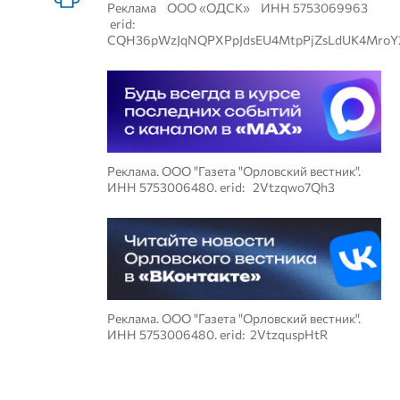
Реклама ООО «ОДСК» ИНН 5753069963
erid:
CQH36pWzJqNQPXPpJdsEU4MtpPjZsLdUK4MroY
Реклама. ООО "Газета "Орловский вестник".
ИНН 5753006480. erid: 2Vtzqwo7Qh3
Реклама. ООО "Газета "Орловский вестник".
ИНН 5753006480. erid: 2VtzquspHtR