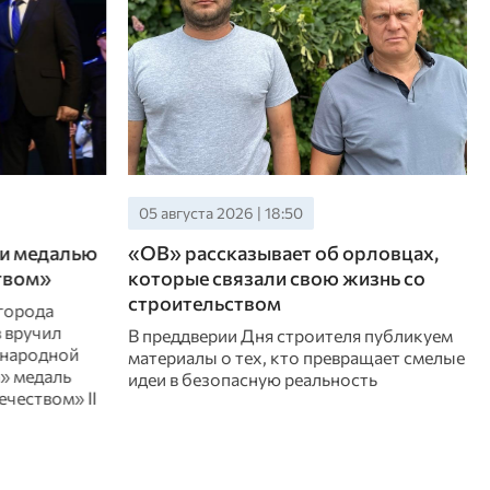
05 августа 2026 | 18:10
рловцах,
Орловцев с Днем города
изнь со
поздравили жители ЛНР
Глава подшефного Троицкого округа
ЛНР Лариса Резникова, ее коллеги и
я публикуем
представители молодого поколения
ащает смелые
поздравили жителей Орловщины с 5
ть
августа и поблагодарили за регулярную
поддержку