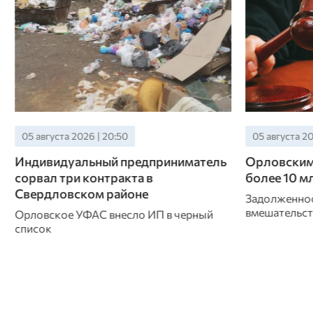
05 августа 2026 | 20:10
05 августа 20
Орловским работникам задолжали
Дениса Ор
более 10 млн рублей
«За заслуг
Задолженность погасили только после
В рамках пр
вмешательства прокуратуры
губернатор 
участнику С
дружины «Бр
ордена «За з
степени