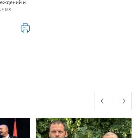
реждений и
льных