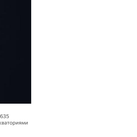
 635
акваториями