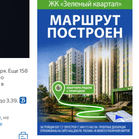
ря. Еще 158
но
 в
до 3.39.
е
, не
е