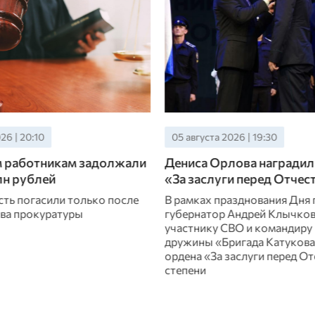
26 | 19:30
05 августа 2026 | 18:50
лова наградили медалью
«ОВ» рассказывает об о
и перед Отчеством»
которые связали свою ж
строительством
азднования Дня города
Андрей Клычков вручил
В преддверии Дня строител
ВО и командиру народной
материалы о тех, кто превр
игада Катукова» медаль
идеи в безопасную реальнос
аслуги перед Отечеством» II