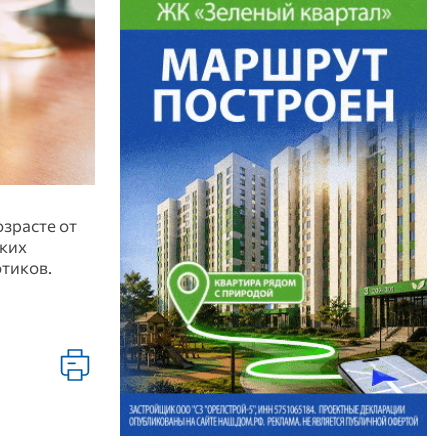
зрасте от
ских
отиков.