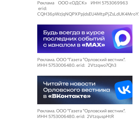
Реклама ООО «ОДСК» ИНН 5753069963
erid:
CQH36pWzJqNQPXPpJdsEU4MtpPjZsLdUK4MroY
Реклама. ООО "Газета "Орловский вестник".
ИНН 5753006480. erid: 2Vtzqwo7Qh3
Реклама. ООО "Газета "Орловский вестник".
ИНН 5753006480. erid: 2VtzquspHtR