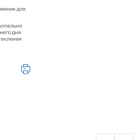
ъемник для
раллельно
него дня
текления