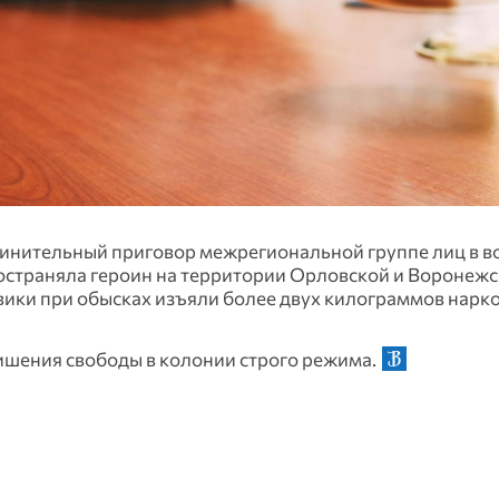
нительный приговор межрегиональной группе лиц в во
пространяла героин на территории Орловской и Воронеж
овики при обысках изъяли более двух килограммов нарк
лишения свободы в колонии строго режима.