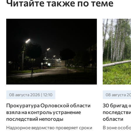
Читайте также по теме
08 августа 2026 | 10:10
07 августа 20
30 бригад «Орелэнерго» устраняют
Более шест
последствия непогоды в Орловской
прошли пр
области
2026 года
В зоне особого внимания энергетиков –
Такая возмо