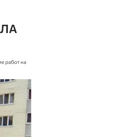
ПЛА
е работ на