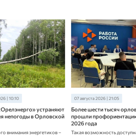
26 | 21:05
07 августа 2026 | 20:20
и тысяч орловцев
Владимир Путин объяви
офориентацию с начала
орловчанке Ольги Тесле
благодарность
жность доступна всем
Председатель Орловского