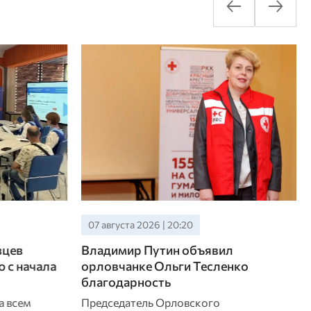
07 августа 2026 | 19:40
л
С начала года в Орловской области
нко
выявили 36 фейков
В сети активно распространяются
лживые сообщения самой разной