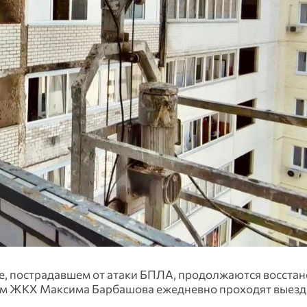
е, пострадавшем от атаки БПЛА, продолжаются восста
сам ЖКХ Максима Барбашова ежедневно проходят выез