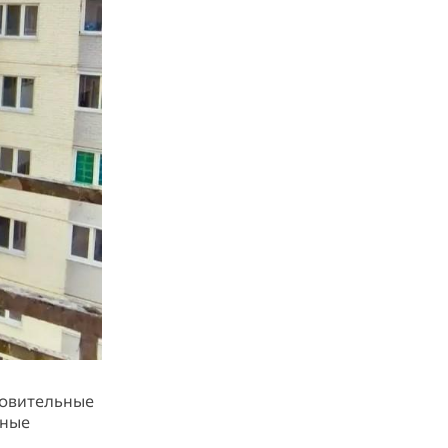
новительные
дные