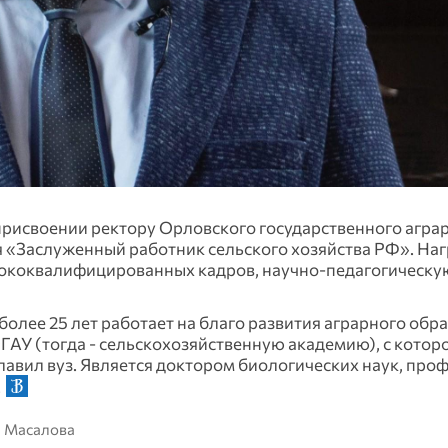
присвоении ректору Орловского государственного агра
 «Заслуженный работник сельского хозяйства РФ». На
ысококвалифицированных кадров, научно-педагогическу
лее 25 лет работает на благо развития аграрного обра
ОГАУ (тогда - сельскохозяйственную академию), с котор
главил вуз. Является доктором биологических наук, про
.
а Масалова