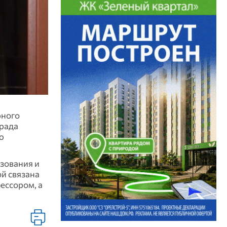
рного
града
ю
зования и
ой связана
фессором, а