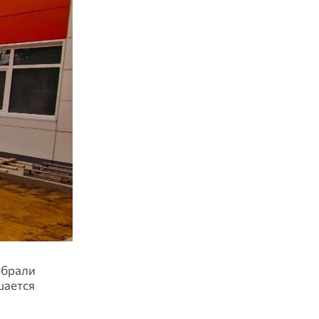
обрали
шается