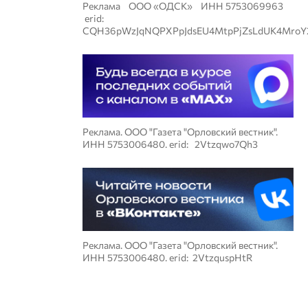
Реклама ООО «ОДСК» ИНН 5753069963
erid:
CQH36pWzJqNQPXPpJdsEU4MtpPjZsLdUK4MroY
Реклама. ООО "Газета "Орловский вестник".
ИНН 5753006480. erid: 2Vtzqwo7Qh3
Реклама. ООО "Газета "Орловский вестник".
ИНН 5753006480. erid: 2VtzquspHtR