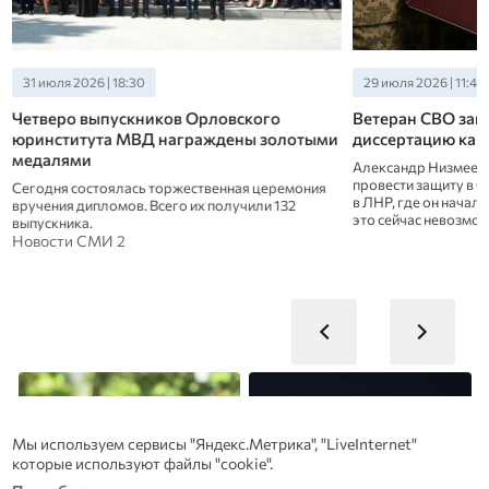
31 июля 2026 | 18:30
29 июля 2026 | 11:40
Четверо выпускников Орловского
Ветеран СВО защ
юринститута МВД награждены золотыми
диссертацию кан
медалями
Александр Низмеев 
провести защиту в ОГ
Сегодня состоялась торжественная церемония
в ЛНР, где он начал 
вручения дипломов. Всего их получили 132
это сейчас невозмо
выпускника.
Новости СМИ 2
Мы используем сервисы "Яндекс.Метрика", "LiveInternet"
которые используют файлы "cookie".