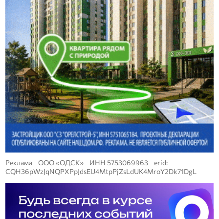
Реклама ООО «ОДСК» ИНН 5753069963 erid:
CQH36pWzJqNQPXPpJdsEU4MtpPjZsLdUK4MroY2Dk71DgL