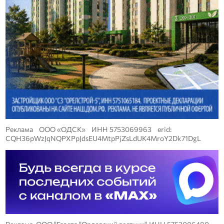
Реклама ООО «ОДСК» ИНН 5753069963 erid:
CQH36pWzJqNQPXPpJdsEU4MtpPjZsLdUK4MroY2Dk71DgL