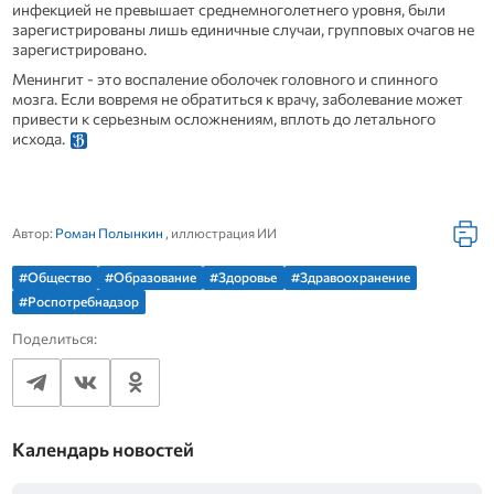
инфекцией не превышает среднемноголетнего уровня, были
зарегистрированы лишь единичные случаи, групповых очагов не
зарегистрировано.
Менингит - это воспаление оболочек головного и спинного
мозга. Если вовремя не обратиться к врачу, заболевание может
привести к серьезным осложнениям, вплоть до летального
исхода.
Автор:
Роман Полынкин
, иллюстрация ИИ
#Общество
#Образование
#Здоровье
#Здравоохранение
#Роспотребнадзор
Поделиться:
Календарь новостей