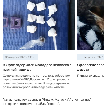
05 августа 2026 | 13:00
05 августа 2026 | 10
В Орле задержали молодого человека с
Орловские спасат
партией гашиша
дерева
Сотрудники отдела по контролю за оборотом
Пушистый сидел там
наркотиков УМВД России по г. Орлу пресекли
попытку сбыта наркотиков. В ходе оперативно
розыскных мероприятий задержан житель
Орловского муниципального округа 2005 года
рождения.
Новости СМИ 2
Мы используем сервисы "Яндекс.Метрика", "LiveInternet"
которые используют файлы "cookie".