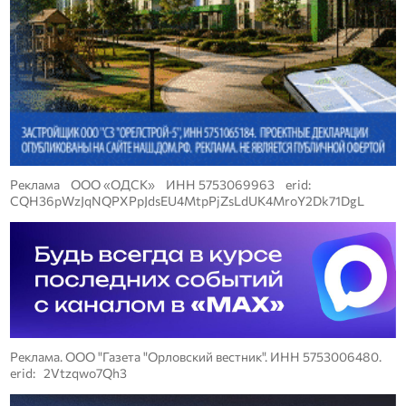
Реклама ООО «ОДСК» ИНН 5753069963 erid:
CQH36pWzJqNQPXPpJdsEU4MtpPjZsLdUK4MroY2Dk71DgL
Реклама. ООО "Газета "Орловский вестник". ИНН 5753006480.
erid: 2Vtzqwo7Qh3