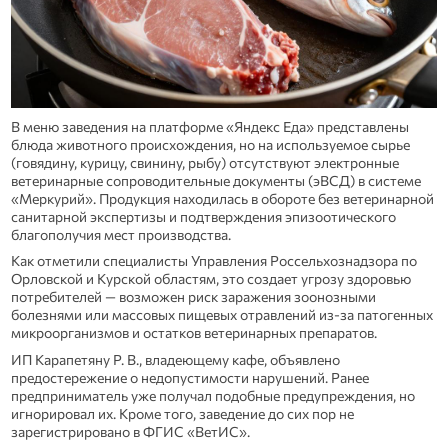
В меню заведения на платформе «Яндекс Еда» представлены
блюда животного происхождения, но на используемое сырье
(говядину, курицу, свинину, рыбу) отсутствуют электронные
ветеринарные сопроводительные документы (эВСД) в системе
«Меркурий». Продукция находилась в обороте без ветеринарной
санитарной экспертизы и подтверждения эпизоотического
благополучия мест производства.
Как отметили специалисты Управления Россельхознадзора по
Орловской и Курской областям, это создает угрозу здоровью
потребителей — возможен риск заражения зоонозными
болезнями или массовых пищевых отравлений из‑за патогенных
микроорганизмов и остатков ветеринарных препаратов.
ИП Карапетяну Р. В., владеющему кафе, объявлено
предостережение о недопустимости нарушений. Ранее
предприниматель уже получал подобные предупреждения, но
игнорировал их. Кроме того, заведение до сих пор не
зарегистрировано в ФГИС «ВетИС».