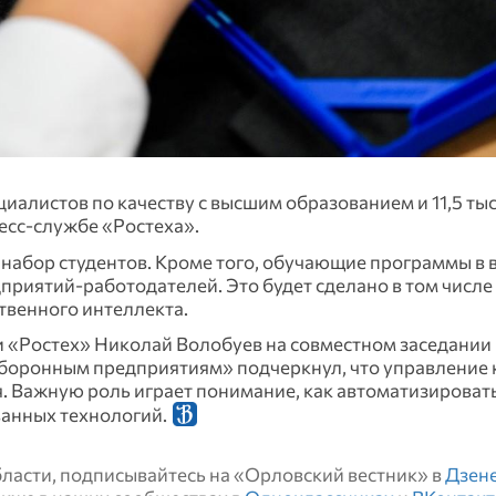
циалистов по качеству с высшим образованием и 11,5 тыс
есс-службе «Ростеха».
набор студентов. Кроме того, обучающие программы в в
риятий-работодателей. Это будет сделано в том числе 
твенного интеллекта.
 «Ростех» Николай Волобуев на совместном заседании
боронным предприятиям» подчеркнул, что управление 
я. Важную роль играет понимание, как автоматизироват
ванных технологий.
области, подписывайтесь на «Орловский вестник» в
Дзен