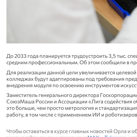
До 2033 года планируется трудоустроить 3,5 тыс. спе
средним профессиональным. Об этом сообщили в пр
Для реализации данной цели увеличивается целевой 
колледжах будут адаптированы под требования предп
внедрения модуля по освоению инструментов искусс
Заместитель генерального директора Госкорпорации
СоюзМаша России и Ассоциации «Лига содействия о
это больше, чем просто метрология и стандартизаци
работу, в том числе с применением ИИ и роботизиро
Чтобы оставаться в курсе главных новостей Орла и 