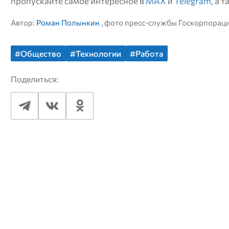
пропускайте самое интересное в
MAX
и
Telegram
, а 
Автор:
Роман Полынкин
, фото пресс-службы Госкорпорац
#Общество
#Технологии
#Работа
Поделиться: