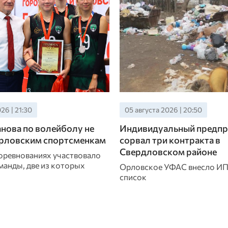
26 | 21:30
05 августа 2026 | 20:50
нова по волейболу не
Индивидуальный предпр
орловским спортсменкам
сорвал три контракта в
Свердловском районе
соревнованиях участвовало
манды, две из которых
Орловское УФАС внесло ИП
список