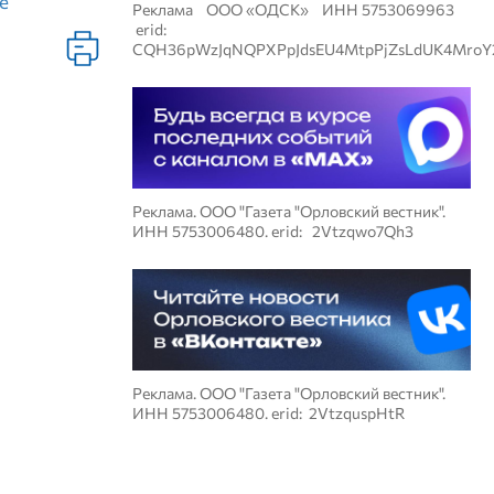
е
Реклама ООО «ОДСК» ИНН 5753069963
erid:
CQH36pWzJqNQPXPpJdsEU4MtpPjZsLdUK4MroY
Реклама. ООО "Газета "Орловский вестник".
ИНН 5753006480. erid: 2Vtzqwo7Qh3
Реклама. ООО "Газета "Орловский вестник".
ИНН 5753006480. erid: 2VtzquspHtR