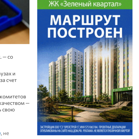
. — со
узах и
за счет
 комитетов
качеством —
ь свою
е
, не