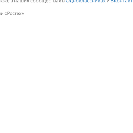
также в наших сообществах в
Одноклассниках
и
ВКонтакт
ии «Ростех»