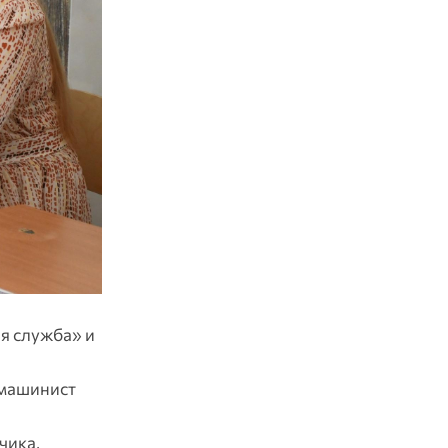
я служба» и
 машинист
чика,