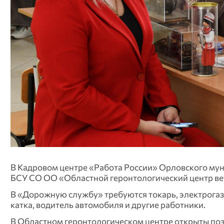
В Кадровом центре «Работа России» Орловского му
БСУ СО ОО «Областной геронтологический центр вет
В «Дорожную службу» требуются токарь, электрога
катка, водитель автомобиля и другие работники.
В Областном геронтологическом центре открыты поз