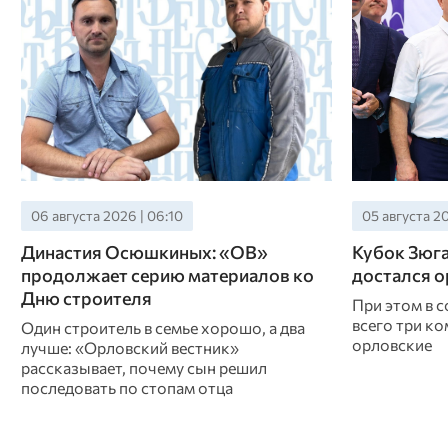
06 августа 2026 | 06:10
05 августа 20
Династия Осюшкиных: «ОВ»
Кубок Зюга
продолжает серию материалов ко
достался 
Дню строителя
При этом в 
всего три ко
Один строитель в семье хорошо, а два
орловские
лучше: «Орловский вестник»
рассказывает, почему сын решил
последовать по стопам отца