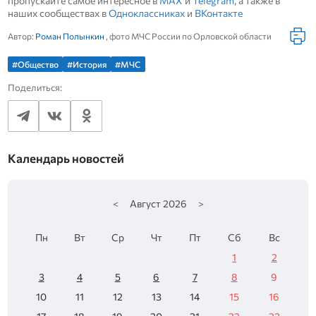
пропускайте самое интересное в
MAX
и
Telegram
, а также в
наших сообществах в
Одноклассниках
и
ВКонтакте
Автор:
Роман Полынкин
, фото МЧС России по Орловской области
#Общество
#История
#МЧС
Поделиться:
Календарь новостей
<
Август
2026
>
Пн
Вт
Ср
Чт
Пт
Сб
Вс
1
2
3
4
5
6
7
8
9
10
11
12
13
14
15
16