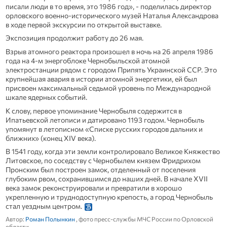
писали люди в то время, это 1986 год», - поделилась директор
орловского военно-исторического музей Наталья Александрова
в ходе первой экскурсии по открытой выставке.
Экспозиция продолжит работу до 26 мая.
Взрыв атомного реактора произошел в ночь на 26 апреля 1986
года на 4-м энергоблоке Чернобыльской атомной
электростанции рядом с городом Припять Украинской ССР. Это
крупнейшая авария в истории атомной энергетики, ей был
присвоен максимальный седьмой уровень по Международной
шкале ядерных событий.
К слову, первое упоминание Чернобыля содержится в
Ипатьевской летописи и датировано 1193 годом. Чернобыль
упомянут в летописном «Списке русских городов дальних и
ближних» (конец XIV века).
В 1541 году, когда эти земли контролировало Великое Княжество
Литовское, по соседству с Чернобылем князем Фридрихом
Пронским был построен замок, отделенный от поселения
глубоким рвом, сохранившимся до наших дней. В начале XVII
века замок реконструировали и превратили в хорошо
укрепленную и труднодоступную крепость, а город Чернобыль
стал уездным центром.
Автор:
Роман Полынкин
, фото пресс-службы МЧС России по Орловской
области