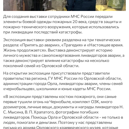
Для создания выставки сотрудники МЧС России передали
элементы боевой одежды пожарных 20 века, средств защиты и
пожарно-технического вооружения, которые использовались
при ликвидации последствий катастрофы.
Экспозиция выставки-реквием разделена на три тематических
раздела: «Припять до аварии», «Трагедия» и «Настоящее время.
Жизнь продолжается». Выставка демонстрирует историю
личного мужества и самопожертвования ликвидаторов аварии, а
также демонстрирует влияние катастрофы на несколько
поколений семей из Орловской области.
На открытии экспозиции присутствовали представители
правительства региона, ГУ МЧС России по Орловской области,
администрации города Орла, ликвидаторы аварии, члены семей
«чернобыльцев», школьники и юные кадеты МЧС России.
«В экспозиции представлены костюм пожарного, они самые
первые тушили огонь на Чернобыле, комплект ОЗК, много
дозиметров, личные вещи, документы и награды ликвидатора Н.
С. Мысина, В. П. Храпатого, фотографии погибших
ликвидаторов. Помощь Орла и Орловской области - не только в
людях, помогали и деньгами. Поэтому у нас представлены
письма из архива Орловского краеведческого музея, которые