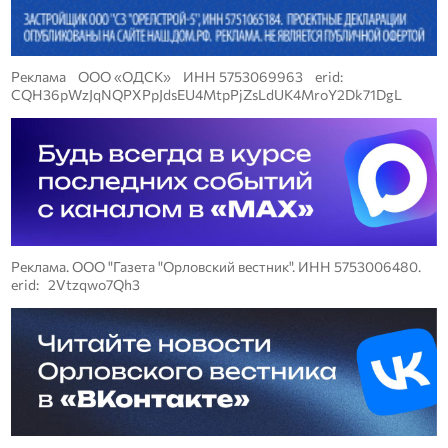
Реклама ООО «ОДСК» ИНН 5753069963 erid:
CQH36pWzJqNQPXPpJdsEU4MtpPjZsLdUK4MroY2Dk71DgL
Реклама. ООО "Газета "Орловский вестник". ИНН 5753006480.
erid: 2Vtzqwo7Qh3