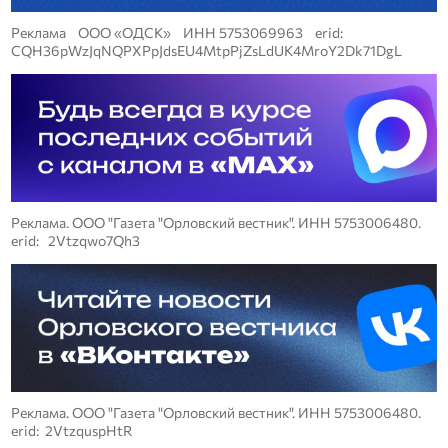
Реклама ООО «ОДСК» ИНН 5753069963 erid:
CQH36pWzJqNQPXPpJdsEU4MtpPjZsLdUK4MroY2Dk71DgL
Реклама. ООО "Газета "Орловский вестник". ИНН 5753006480.
erid: 2Vtzqwo7Qh3
Реклама. ООО "Газета "Орловский вестник". ИНН 5753006480.
erid: 2VtzquspHtR