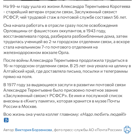
На 99-м году ушла из жизни Александра Терентьевна Коротеева
- старейший ветеран отрасли связи, Заслуженный связист
РСФСР, чей трудовой стаж в почтовой службе составил 56 лет.
Она начала работать в отрасли сразу после освобождения
Орловщины от фашистских оккупантов, в 1943 году,
восстанавливала город, разбирала разбомбленные дома, затем
трудилась ученицей во 2-м городском отделении связи, а вскоре
стала начальником 7-го почтового отделения на
железнодорожном вокзале Орла.
После войны Александра Терентьевна продолжила трудиться в
16-м городском отделении связи. В 25 лет она уехала на целину в
Алтайский край, где доставляла письма, посылки и телеграммы
прямо на поля.
В 1977 году за выдающиеся заслуги в развитии почтовой связи
Александре Терентьевне было присвоено почетное звание
«Заслуженный связист РСФСР». Ее имя и послужной список
внесены в «Книгу памяти», которая хранится в музее Почты
России в Москве.
Всю жизнь она учила коллег главному:
«Надо любить людей!»
Автор:
Виктория Борзенкова
, фото пресс-службы АО «Почта России»