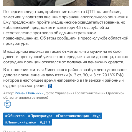
По версии следствия, прибывшие на место ДТП полицейские,
заметили у водителя внешние признаки алкогольного опьянения.
Ему предложили пройти медицинское освидетельствование, но
«обвиняемый предложил инспектору 45 тыс. рублей за
несоставление протокола об административном
правонарушении». Об этом сообщили в пресс-службе областной
прокуратуры.
В надзорном ведомстве также отметили, что мужчина не смог
довести преступный умысел по передаче взятки до конца, так как
сотрудник полиции отказался от получения денежных средств.
В отношении жителя Ливенского района возбуждено уголовное
дело за покушение на дачу взятки (ч. 3 ст. 30, ч. 3 ст. 291 УК РФ),
которое в настоящее время направлено в Ливенский районный
суд для рассмотрения.
Автор:
Роман Полынкин
, фото Управления Госавтоинспекции Орловской
области (иллюстративное)
#Общество
#Прокуратура
#Госавтоинспекция
#суд
#Ливенский район
#ДТП
Поделиться: