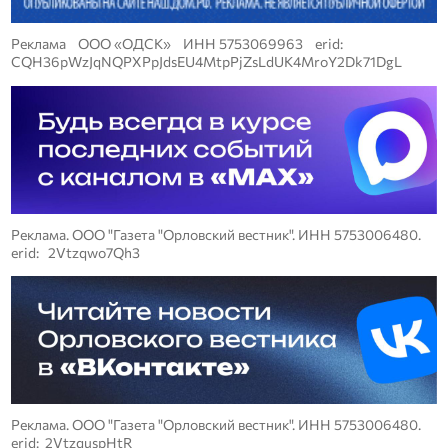
Реклама ООО «ОДСК» ИНН 5753069963 erid:
CQH36pWzJqNQPXPpJdsEU4MtpPjZsLdUK4MroY2Dk71DgL
Реклама. ООО "Газета "Орловский вестник". ИНН 5753006480.
erid: 2Vtzqwo7Qh3
Реклама. ООО "Газета "Орловский вестник". ИНН 5753006480.
erid: 2VtzquspHtR