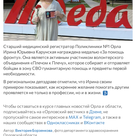
Старший медицинский регистратор Поликлиники №1 Орла
Ирина Юрьевна Карунская награждена медалью «За помощь
фронту». Она является активным участником волонтерского
объединения «Плечом к Плечу», которое собирает и отправляет
бойцам в зону СВО гуманитарную помощь и предметы первой
необходимости.
В региональном депздраве отметили, что Ирина своим
примером показывает, как искреннее желание помогать другим
проявляется не только в профессии, но и в жизни.
Чтобы оставаться в курсе главных новостей Орла и области,
подписывайтесь на «Орловский вестник» в
Дзене
, не
пропускайте самое интересное в
MAX
и
Telegram
, а также в
наших сообществах в
Одноклассниках
и
ВКонтакте
Автор:
Виктория Борзенкова
, фото департамента здравоохранения
Орловской области