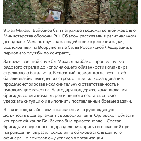
9 мая Михаил Байбаков был награжден ведомственной медалью
Министерства обороны РФ. Об этом рассказали в региональном
депздраве. Медаль вручена за содействие в решении задач,
возложенных на Вооружённые Силы Российской Федерации, в
период его службы по контракту.
За время военной службы Михаил Байбаков прошел путь от
рядового стрелка до исполняющего обязанности командира
стрелкового батальона. В сложный период, когда весь штаб
батальона был выведен из строя, он принял командование,
продемонстрировав исключительную ответственность и
руководящие качества. Благодаря поддержке командования
бригады, совета командиров и личного состава, он смог
удержать ситуацию и выполнить поставленные боевые задачи.
В связи с ходатайством о назначении на руководящую
должность в департамент здравоохранения Орловской области
контракт Михаила Байбакова был приостановлен. Состав
бригады и вверенного подразделения, присутствовавший при
награждении, выразил сожаление об уходе столь ценного
офицера, но пожелал ему успехов в организации