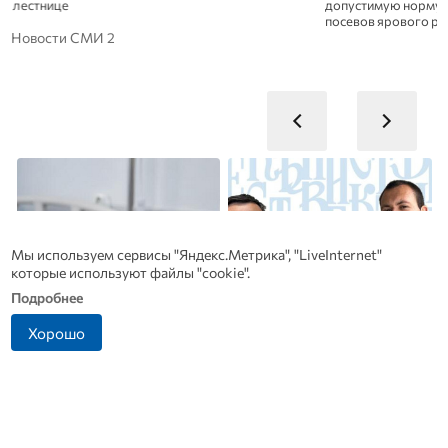
лестнице
допустимую норму п
посевов ярового ра
Новости СМИ 2
Мы используем сервисы "Яндекс.Метрика", "LiveInternet"
которые используют файлы "cookie".
Подробнее
Хорошо
Рак начинается не с боли:
Династия Осюшкиных:
онколог назвал первый
«ОВ» продолжает серию