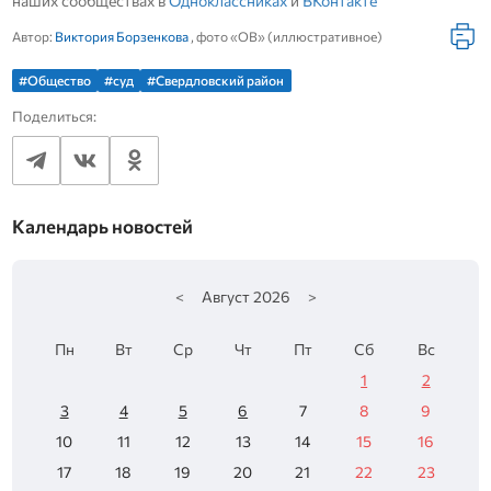
наших сообществах в
Одноклассниках
и
ВКонтакте
Автор:
Виктория Борзенкова
, фото «ОВ» (иллюстративное)
#Общество
#суд
#Свердловский район
Поделиться:
Календарь новостей
<
Август
2026
>
Пн
Вт
Ср
Чт
Пт
Сб
Вс
1
2
3
4
5
6
7
8
9
10
11
12
13
14
15
16
17
18
19
20
21
22
23