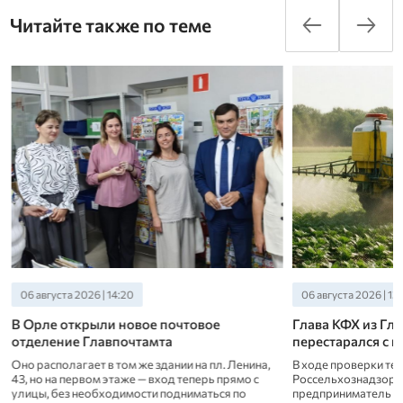
Читайте также по теме
06 августа 2026 | 14:20
06 августа 2026 | 13:
В Орле открыли новое почтовое
Глава КФХ из Гла
отделение Главпочтамта
перестарался с 
Оно располагает в том же здании на пл. Ленина,
В ходе проверки те
43, но на первом этаже — вход теперь прямо с
Россельхознадзора 
улицы, без необходимости подниматься по
предприниматель се