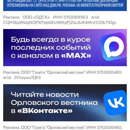
Реклама ООО «ОДСК» ИНН 5753069963 erid:
CQH36pWzJqNQPXPpJdsEU4MtpPjZsLdUK4MroY2Dk71DgL
Реклама. ООО "Газета "Орловский вестник". ИНН 5753006480.
erid: 2Vtzqwo7Qh3
Реклама. ООО "Газета "Орловский вестник". ИНН 5753006480.