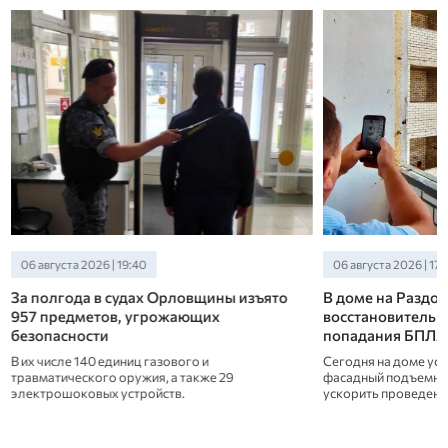
06 августа 2026 | 19:40
06 августа 2026 | 17:
За полгода в судах Орловщины изъято
В доме на Раздо
957 предметов, угрожающих
восстановительн
в
безопасности
попадания БПЛА
В их числе 140 единиц газового и
Сегодня на доме ус
травматического оружия, а также 29
фасадный подъемни
а
электрошоковых устройств.
ускорить проведение