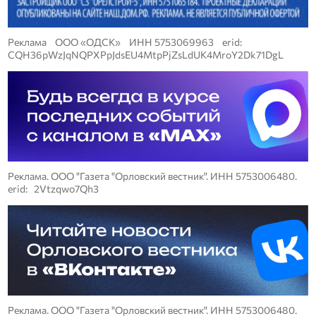
Реклама ООО «ОДСК» ИНН 5753069963 erid:
CQH36pWzJqNQPXPpJdsEU4MtpPjZsLdUK4MroY2Dk71DgL
Реклама. ООО "Газета "Орловский вестник". ИНН 5753006480.
erid: 2Vtzqwo7Qh3
Реклама. ООО "Газета "Орловский вестник". ИНН 5753006480.