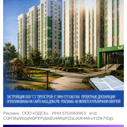
Реклама ООО «ОДСК» ИНН 5753069963 erid:
CQH36pWzJqNQPXPpJdsEU4MtpPjZsLdUK4MroY2Dk71DgL