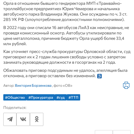
Орла в отношении бывшего гендиректора МУП «Трамвайно-
троллейбусное предприятие» Юрия Чемерова и начальника
автобусного парка Владимира Жукова. Они осуждены по ч. 3 ст.
285 УК РФ (злоупотребление должностными полномочиями).
В 2022 году они списали 16 автобусов ЛиАЗ как неисправные, не
проведя комиссионный осмотр. Автобусы утилизировали по
цене металлолома, причинив бюджету Орла ущерб более 33,4
млн рублей.
Как уточняет пресс-служба прокуратуры Орловской области, суд
приговорил их к 2 годам лишения свободы условно с запретом
занимать руководящие должности в госорганах на 2 года.
Обжаловать приговор подсудимым не удалось, апелляция была
отклонена, а приговор оставлен без изменений.
Автор:
Виктория Борзенкова
, фото «ОВ»
#Общество
#Прокуратура
#суд
#ТТП
Поделиться: