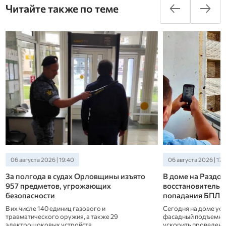
Читайте также по теме
06 августа 2026 | 19:40
06 августа 2026 | 17:
За полгода в судах Орловщины изъято
В доме на Раздо
957 предметов, угрожающих
восстановительн
в
безопасности
попадания БПЛА
В их числе 140 единиц газового и
Сегодня на доме ус
травматического оружия, а также 29
фасадный подъемни
а
электрошоковых устройств.
ускорить проведение