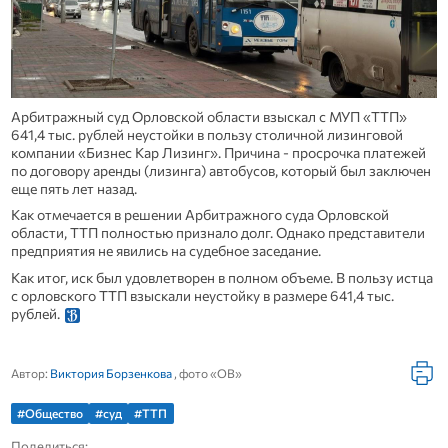
Арбитражный суд Орловской области взыскал с МУП «ТТП»
641,4 тыс. рублей неустойки в пользу столичной лизинговой
компании «Бизнес Кар Лизинг». Причина - просрочка платежей
по договору аренды (лизинга) автобусов, который был заключен
еще пять лет назад.
Как отмечается в решении Арбитражного суда Орловской
области, ТТП полностью признало долг. Однако представители
предприятия не явились на судебное заседание.
Как итог, иск был удовлетворен в полном объеме. В пользу истца
с орловского ТТП взыскали неустойку в размере 641,4 тыс.
рублей.
Автор:
Виктория Борзенкова
, фото «ОВ»
#Общество
#суд
#ТТП
Поделиться: