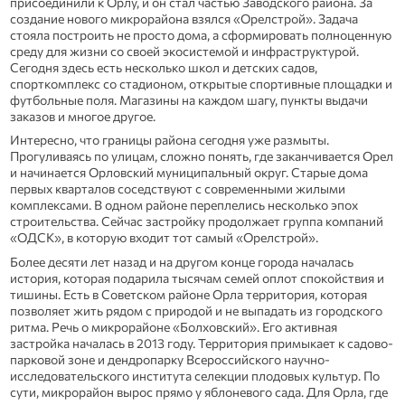
присоединили к Орлу, и он стал частью Заводского района. За
создание нового микрорайона взялся «Орелстрой». Задача
стояла построить не просто дома, а сформировать полноценную
среду для жизни со своей экосистемой и инфраструктурой.
Сегодня здесь есть несколько школ и детских садов,
спорткомплекс со стадионом, открытые спортивные площадки и
футбольные поля. Магазины на каждом шагу, пункты выдачи
заказов и многое другое.
Интересно, что границы района сегодня уже размыты.
Прогуливаясь по улицам, сложно понять, где заканчивается Орел
и начинается Орловский муниципальный округ. Старые дома
первых кварталов соседствуют с современными жилыми
комплексами. В одном районе переплелись несколько эпох
строительства. Сейчас застройку продолжает группа компаний
«ОДСК», в которую входит тот самый «Орелстрой».
Более десяти лет назад и на другом конце города началась
история, которая подарила тысячам семей оплот спокойствия и
тишины. Есть в Советском районе Орла территория, которая
позволяет жить рядом с природой и не выпадать из городского
ритма. Речь о микрорайоне «Болховский». Его активная
застройка началась в 2013 году. Территория примыкает к садово-
парковой зоне и дендропарку Всероссийского научно-
исследовательского института селекции плодовых культур. По
сути, микрорайон вырос прямо у яблоневого сада. Для Орла, где