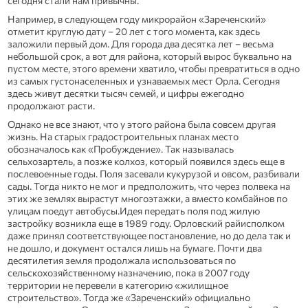
сегодня стали нам привычны.
Например, в следующем году микрорайон «Зареченский»
отметит круглую дату – 20 лет с того момента, как здесь
заложили первый дом. Для города два десятка лет – весьма
небольшой срок, а вот для района, который вырос буквально на
пустом месте, этого времени хватило, чтобы превратиться в одно
из самых густонаселенных и узнаваемых мест Орла. Сегодня
здесь живут десятки тысяч семей, и цифры ежегодно
продолжают расти.
Однако не все знают, что у этого района была совсем другая
жизнь. На старых градостроительных планах место
обозначалось как «Пробуждение». Так называлась
сельхозартель, а позже колхоз, который появился здесь еще в
послевоенные годы. Поля засевали кукурузой и овсом, разбивали
сады. Тогда никто не мог и предположить, что через полвека на
этих же землях вырастут многоэтажки, а вместо комбайнов по
улицам поедут автобусы.Идея передать поля под жилую
застройку возникла еще в 1989 году. Орловский райисполком
даже принял соответствующее постановление, но до дела так и
не дошло, и документ остался лишь на бумаге. Почти два
десятилетия земля продолжала использоваться по
сельскохозяйственному назначению, пока в 2007 году
территории не перевели в категорию «жилищное
строительство». Тогда же «Зареченский» официально