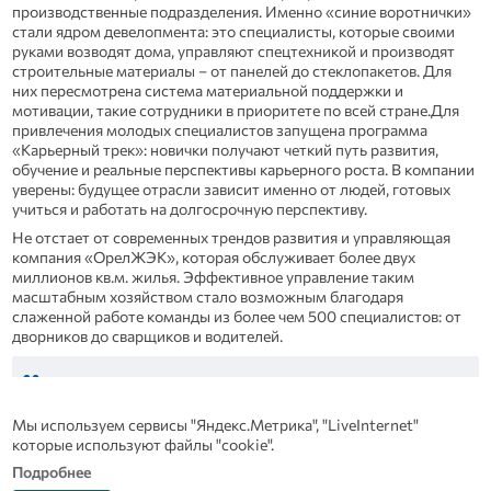
производственные подразделения. Именно «синие воротнички»
стали ядром девелопмента: это специалисты, которые своими
руками возводят дома, управляют спецтехникой и производят
строительные материалы – от панелей до стеклопакетов. Для
них пересмотрена система материальной поддержки и
мотивации, такие сотрудники в приоритете по всей стране.Для
привлечения молодых специалистов запущена программа
«Карьерный трек»: новички получают четкий путь развития,
обучение и реальные перспективы карьерного роста. В компании
уверены: будущее отрасли зависит именно от людей, готовых
учиться и работать на долгосрочную перспективу.
Не отстает от современных трендов развития и управляющая
компания «ОрелЖЭК», которая обслуживает более двух
миллионов кв.м. жилья. Эффективное управление таким
масштабным хозяйством стало возможным благодаря
слаженной работе команды из более чем 500 специалистов: от
дворников до сварщиков и водителей.
«Автоматизация процессов позволяет нам на качественно
новом уровне обслуживать такой большой жилой фонд.
Раньше, когда объемы были меньше, работа с бумажными
Мы используем сервисы "Яндекс.Метрика", "LiveInternet"
заявлениями была возможна, но сейчас это попросту
которые используют файлы "cookie".
нереально. Мы стремимся уйти от устаревшего
Подробнее
стереотипа, что ЖЭК – это пыльный чулан с метлами», –