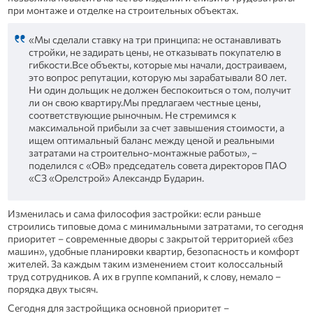
при монтаже и отделке на строительных объектах.
«Мы сделали ставку на три принципа: не останавливать
стройки, не задирать цены, не отказывать покупателю в
гибкости.Все объекты, которые мы начали, достраиваем,
это вопрос репутации, которую мы зарабатывали 80 лет.
Ни один дольщик не должен беспокоиться о том, получит
ли он свою квартиру.Мы предлагаем честные цены,
соответствующие рыночным. Не стремимся к
максимальной прибыли за счет завышения стоимости, а
ищем оптимальный баланс между ценой и реальными
затратами на строительно-монтажные работы», –
поделился с «ОВ» председатель совета директоров ПАО
«СЗ «Орелстрой» Александр Бударин.
Изменилась и сама философия застройки: если раньше
строились типовые дома с минимальными затратами, то сегодня
приоритет – современные дворы с закрытой территорией «без
машин», удобные планировки квартир, безопасность и комфорт
жителей. За каждым таким изменением стоит колоссальный
труд сотрудников. А их в группе компаний, к слову, немало –
порядка двух тысяч.
Сегодня для застройщика основной приоритет –