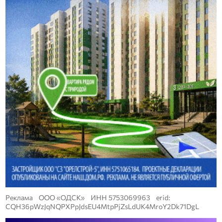
Реклама ООО «ОДСК» ИНН 5753069963 erid:
CQH36pWzJqNQPXPpJdsEU4MtpPjZsLdUK4MroY2Dk71DgL