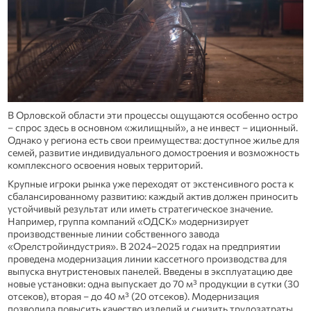
В Орловской области эти процессы ощущаются особенно остро
– спрос здесь в основном «жилищный», а не инвест – иционный.
Однако у региона есть свои преимущества: доступное жилье для
семей, развитие индивидуального домостроения и возможность
комплексного освоения новых территорий.
Крупные игроки рынка уже переходят от экстенсивного роста к
сбалансированному развитию: каждый актив должен приносить
устойчивый результат или иметь стратегическое значение.
Например, группа компаний «ОДСК» модернизирует
производственные линии собственного завода
«Орелстройиндустрия». В 2024–2025 годах на предприятии
проведена модернизация линии кассетного производства для
выпуска внутристеновых панелей. Введены в эксплуатацию две
новые установки: одна выпускает до 70 м³ продукции в сутки (30
отсеков), вторая – до 40 м³ (20 отсеков). Модернизация
позволила повысить качество изделий и снизить трудозатраты