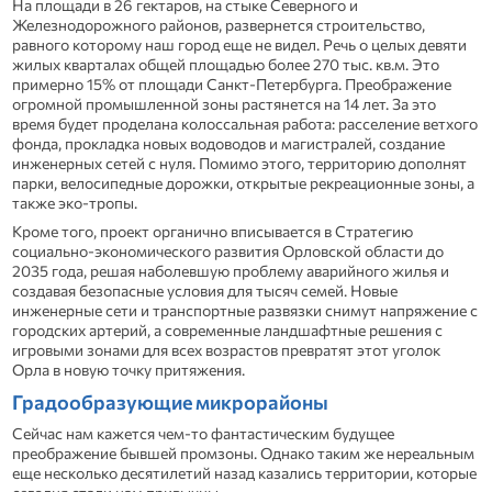
На площади в 26 гектаров, на стыке Северного и
Железнодорожного районов, развернется строительство,
равного которому наш город еще не видел. Речь о целых девяти
жилых кварталах общей площадью более 270 тыс. кв.м. Это
примерно 15% от площади Санкт-Петербурга. Преображение
огромной промышленной зоны растянется на 14 лет. За это
время будет проделана колоссальная работа: расселение ветхого
фонда, прокладка новых водоводов и магистралей, создание
инженерных сетей с нуля. Помимо этого, территорию дополнят
парки, велосипедные дорожки, открытые рекреационные зоны, а
также эко-тропы.
Кроме того, проект органично вписывается в Стратегию
социально-экономического развития Орловской области до
2035 года, решая наболевшую проблему аварийного жилья и
создавая безопасные условия для тысяч семей. Новые
инженерные сети и транспортные развязки снимут напряжение с
городских артерий, а современные ландшафтные решения с
игровыми зонами для всех возрастов превратят этот уголок
Орла в новую точку притяжения.
Градообразующие микрорайоны
Сейчас нам кажется чем-то фантастическим будущее
преображение бывшей промзоны. Однако таким же нереальным
еще несколько десятилетий назад казались территории, которые