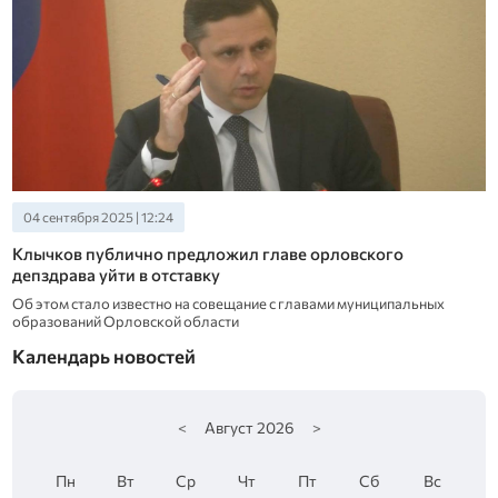
04 сентября 2025 | 12:24
Клычков публично предложил главе орловского
депздрава уйти в отставку
Об этом стало известно на совещание с главами муниципальных
образований Орловской области
Календарь новостей
<
Август
2026
>
Пн
Вт
Ср
Чт
Пт
Сб
Вс