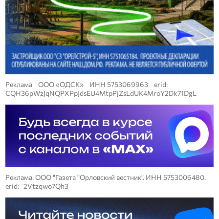
Реклама ООО «ОДСК» ИНН 5753069963 erid:
CQH36pWzJqNQPXPpJdsEU4MtpPjZsLdUK4MroY2Dk71DgL
Реклама. ООО "Газета "Орловский вестник". ИНН 5753006480.
erid: 2Vtzqwo7Qh3