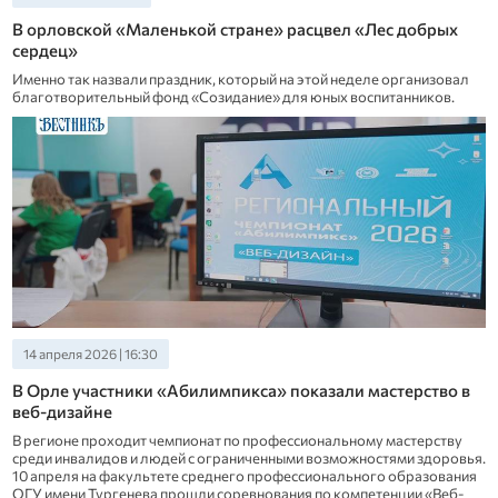
В орловской «Маленькой стране» расцвел «Лес добрых
сердец»
Именно так назвали праздник, который на этой неделе организовал
благотворительный фонд «Созидание» для юных воспитанников.
14 апреля 2026 | 16:30
В Орле участники «Абилимпикса» показали мастерство в
веб-дизайне
В регионе проходит чемпионат по профессиональному мастерству
среди инвалидов и людей с ограниченными возможностями здоровья.
10 апреля на факультете среднего профессионального образования
ОГУ имени Тургенева прошли соревнования по компетенции «Веб-