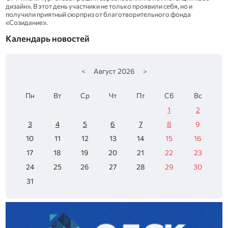
дизайн». В этот день участники не только проявили себя, но и
получили приятный сюрприз от благотворительного фонда
«Созидание».
Календарь новостей
<
Август
2026
>
Пн
Вт
Ср
Чт
Пт
Сб
Вс
1
2
3
4
5
6
7
8
9
10
11
12
13
14
15
16
17
18
19
20
21
22
23
24
25
26
27
28
29
30
31