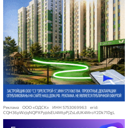
Реклама ООО «ОДСК» ИНН 5753069963 erid:
CQH36pWzJqNQPXPpJdsEU4MtpPjZsLdUK4MroY2Dk71DgL