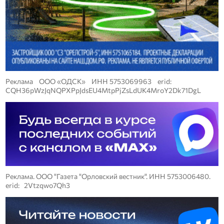
Реклама ООО «ОДСК» ИНН 5753069963 erid:
CQH36pWzJqNQPXPpJdsEU4MtpPjZsLdUK4MroY2Dk71DgL
Реклама. ООО "Газета "Орловский вестник". ИНН 5753006480.
erid: 2Vtzqwo7Qh3