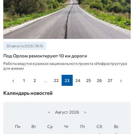
30 августа 2025 | 16:15
Под Орлом ремонтируют 10 км дороги
Работы ведутся в рамках национального проекта «Инфраструктура
для жизни»
‹
1
2
...
22
23
24
25
26
27
›
Календарь новостей
<
Август
2026
>
Пн
Вт
Ср
Чт
Пт
Сб
Вс