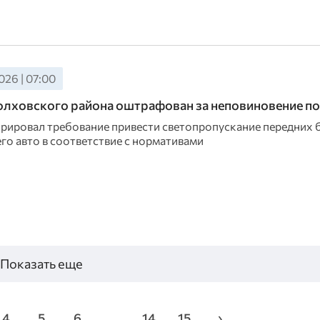
26 | 07:00
лховского района оштрафован за неповиновение п
рировал требование привести светопропускание передних
го авто в соответствие с нормативами
Показать еще
4
5
6
...
14
15
›