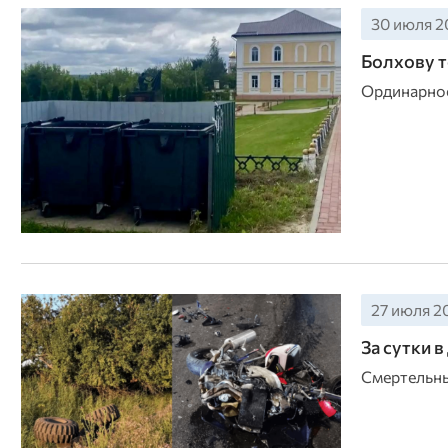
30 июля 20
Болхову т
Ординарное
27 июля 20
За сутки 
Смертельны