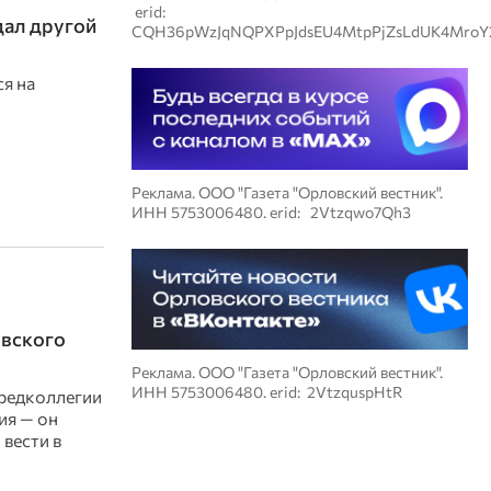
erid:
дал другой
CQH36pWzJqNQPXPpJdsEU4MtpPjZsLdUK4MroY
я на
Реклама. ООО "Газета "Орловский вестник".
ИНН 5753006480. erid: 2Vtzqwo7Qh3
овского
Реклама. ООО "Газета "Орловский вестник".
ИНН 5753006480. erid: 2VtzquspHtR
 редколлегии
ия — он
вести в