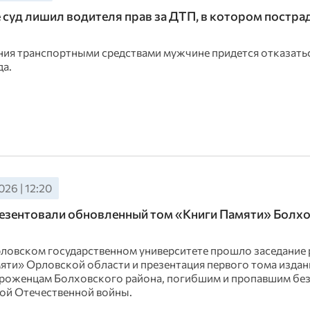
 суд лишил водителя прав за ДТП, в котором постра
ния транспортными средствами мужчине придется отказатьс
да.
26 | 12:20
езентовали обновленный том «Книги Памяти» Болх
рловском государственном университете прошло заседание
яти» Орловской области и презентация первого тома издан
роженцам Болховского района, погибшим и пропавшим без 
ой Отечественной войны.