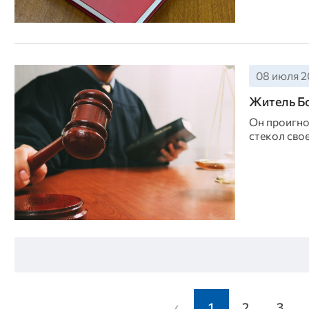
08 июля 20
Житель Бо
Он проигно
стекол свое
‹
1
2
3