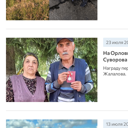
23 июля 20
На Орловщ
Суворова
Награду пе
Жалалова.
13 июля 20