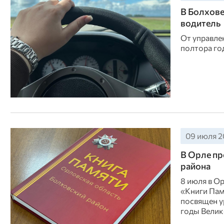
В Болхове
водитель
От управле
полтора го
09 июля 20
В Орле пр
района
8 июля в О
«Книги Пам
посвящен у
годы Велик