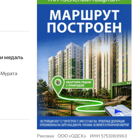
и медаль
 Мурата
Реклама ООО «ОДСК» ИНН 5753069963