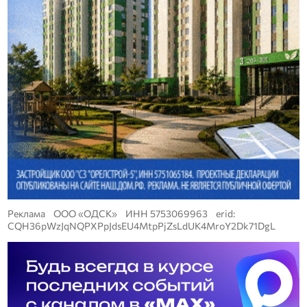
Реклама ООО «ОДСК» ИНН 5753069963 erid:
CQH36pWzJqNQPXPpJdsEU4MtpPjZsLdUK4MroY2Dk71DgL