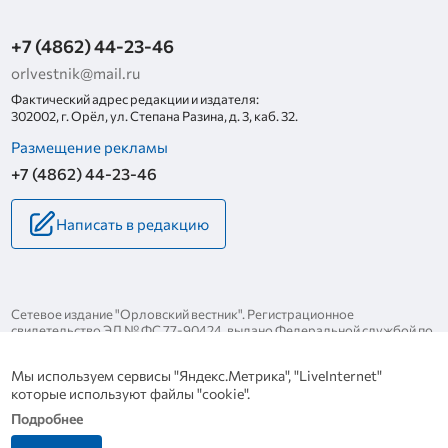
+7 (4862) 44-23-46
orlvestnik@mail.ru
Фактический адрес редакции и издателя:
302002, г. Орёл, ул. Степана Разина, д. 3, каб. 32.
Размещение рекламы
+7 (4862) 44-23-46
Написать в редакцию
Сетевое издание "Орловский вестник". Регистрационное
свидетельство ЭЛ № ФС 77-90424, выдано Федеральной службой по
надзору за соблюдением законодательства в сфере массовых
коммуникаций и охране культурного наследия 25 ноября 2025 года.
Мы используем сервисы "Яндекс.Метрика", "LiveInternet"
Политика конфиденциальности
которые используют файлы "cookie".
Политика в отношении обработки персональных данных
Подробнее