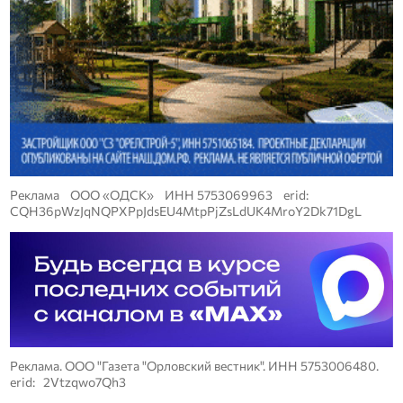
Реклама ООО «ОДСК» ИНН 5753069963 erid:
CQH36pWzJqNQPXPpJdsEU4MtpPjZsLdUK4MroY2Dk71DgL
Реклама. ООО "Газета "Орловский вестник". ИНН 5753006480.
erid: 2Vtzqwo7Qh3