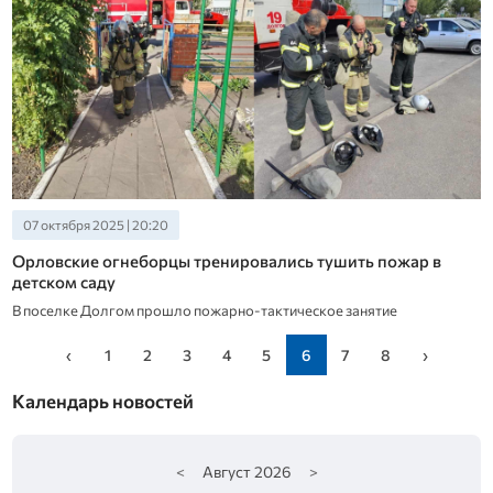
07 октября 2025 | 20:20
Орловские огнеборцы тренировались тушить пожар в
детском саду
В поселке Долгом прошло пожарно-тактическое занятие
‹
1
2
3
4
5
6
7
8
›
Календарь новостей
<
Август
2026
>