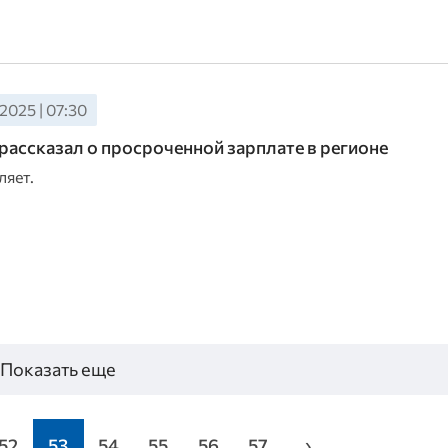
2025 | 07:30
рассказал о просроченной зарплате в регионе
ляет.
Показать еще
52
53
54
55
56
57
›