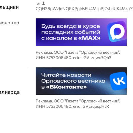
erid:
ельщики
CQH36pWzJqNQPXPpJdsEU4MtpPjZsLdUK4MroY
ионов по
Реклама. ООО "Газета "Орловский вестник".
ИНН 5753006480. erid: 2Vtzqwo7Qh3
ллиарда
Реклама. ООО "Газета "Орловский вестник".
ИНН 5753006480. erid: 2VtzquspHtR