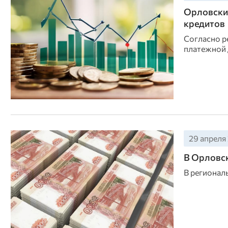
Орловские
кредитов
Согласно р
платежной 
29 апреля 
В Орловск
В регионал