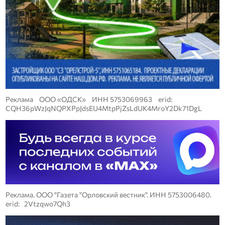
Реклама ООО «ОДСК» ИНН 5753069963 erid:
CQH36pWzJqNQPXPpJdsEU4MtpPjZsLdUK4MroY2Dk71DgL
Реклама. ООО "Газета "Орловский вестник". ИНН 5753006480.
erid: 2Vtzqwo7Qh3