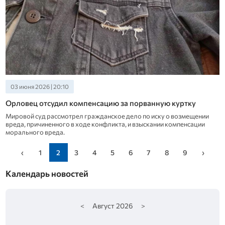
03 июня 2026 | 20:10
Орловец отсудил компенсацию за порванную куртку
Мировой суд рассмотрел гражданское дело по иску о возмещении
вреда, причиненного в ходе конфликта, и взыскании компенсации
морального вреда.
‹
1
2
3
4
5
6
7
8
9
›
Календарь новостей
<
Август
2026
>