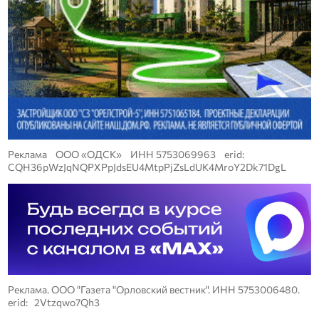
Реклама ООО «ОДСК» ИНН 5753069963 erid:
CQH36pWzJqNQPXPpJdsEU4MtpPjZsLdUK4MroY2Dk71DgL
Реклама. ООО "Газета "Орловский вестник". ИНН 5753006480.
erid: 2Vtzqwo7Qh3