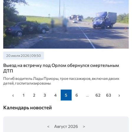
20 июля 2026 | 09:50
Выезд на встречку под Орлом обернулся смертельным
ДТП
Погиб водитель Лады Приоры, трое пассажиров, включая двоих
детей, госпитализированы
‹
1
2
3
4
5
6
...
62
63
›
Календарь новостей
<
Август
2026
>