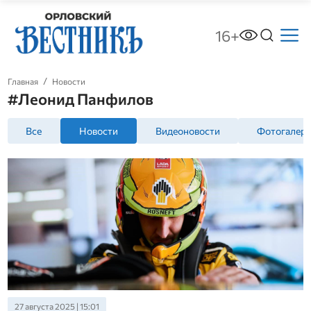
16+
Главная
Новости
#Леонид Панфилов
Все
Новости
Видеоновости
Фотогалер
27 августа 2025 | 15:01