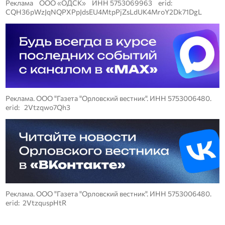
Реклама ООО «ОДСК» ИНН 5753069963 erid:
CQH36pWzJqNQPXPpJdsEU4MtpPjZsLdUK4MroY2Dk71DgL
Реклама. ООО "Газета "Орловский вестник". ИНН 5753006480.
erid: 2Vtzqwo7Qh3
Реклама. ООО "Газета "Орловский вестник". ИНН 5753006480.
erid: 2VtzquspHtR