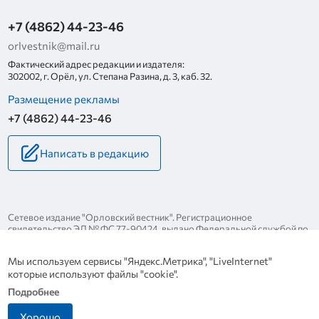
+7 (4862) 44-23-46
orlvestnik@mail.ru
Фактический адрес редакции и издателя:
302002, г. Орёл, ул. Степана Разина, д. 3, каб. 32.
Размещение рекламы
+7 (4862) 44-23-46
Написать в редакцию
Сетевое издание "Орловский вестник". Регистрационное
свидетельство ЭЛ № ФС 77-90424, выдано Федеральной службой по
надзору за соблюдением законодательства в сфере массовых
коммуникаций и охране культурного наследия 25 ноября 2025 года.
Мы используем сервисы "Яндекс.Метрика", "LiveInternet"
Политика конфиденциальности
которые используют файлы "cookie".
Политика в отношении обработки персональных данных
Подробнее
Хорошо