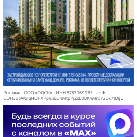
Реклама ООО «ОДСК» ИНН 5753069963 erid:
CQH36pWzJqNQPXPpJdsEU4MtpPjZsLdUK4MroY2Dk71DgL