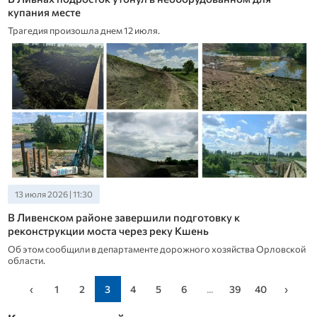
купания месте
Трагедия произошла днем 12 июля.
13 июля 2026 | 11:30
В Ливенском районе завершили подготовку к
реконструкции моста через реку Кшень
Об этом сообщили в департаменте дорожного хозяйства Орловской
области.
‹
1
2
3
4
5
6
...
39
40
›