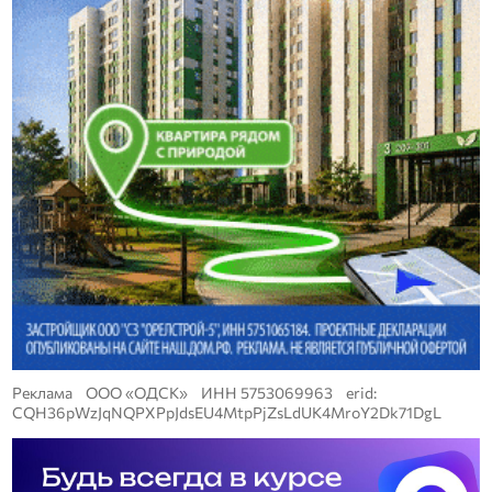
Реклама ООО «ОДСК» ИНН 5753069963 erid:
CQH36pWzJqNQPXPpJdsEU4MtpPjZsLdUK4MroY2Dk71DgL