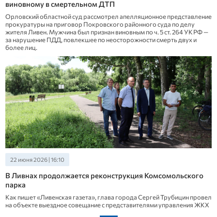
виновному в смертельном ДТП
Орловский областной суд рассмотрел апелляционное представление
прокуратуры на приговор Покровского районного суда по делу
жителя Ливен. Мужчина был признан виновным по ч. 5 ст. 264 УК РФ —
за нарушение ПДД, повлекшее по неосторожности смерть двух и
более лиц.
22 июня 2026 | 16:10
В Ливнах продолжается реконструкция Комсомольского
парка
Как пишет «Ливенская газета», глава города Сергей Трубицин провел
на объекте выездное совещание с представителями управления ЖКХ