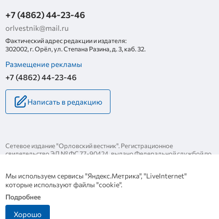
+7 (4862) 44-23-46
orlvestnik@mail.ru
Фактический адрес редакции и издателя:
302002, г. Орёл, ул. Степана Разина, д. 3, каб. 32.
Размещение рекламы
+7 (4862) 44-23-46
Написать в редакцию
Сетевое издание "Орловский вестник". Регистрационное
свидетельство ЭЛ № ФС 77-90424, выдано Федеральной службой по
надзору за соблюдением законодательства в сфере массовых
коммуникаций и охране культурного наследия 25 ноября 2025 года.
Мы используем сервисы "Яндекс.Метрика", "LiveInternet"
Политика конфиденциальности
которые используют файлы "cookie".
Политика в отношении обработки персональных данных
Подробнее
Хорошо