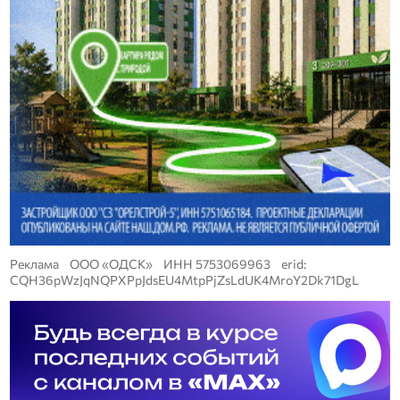
Реклама ООО «ОДСК» ИНН 5753069963 erid:
CQH36pWzJqNQPXPpJdsEU4MtpPjZsLdUK4MroY2Dk71DgL