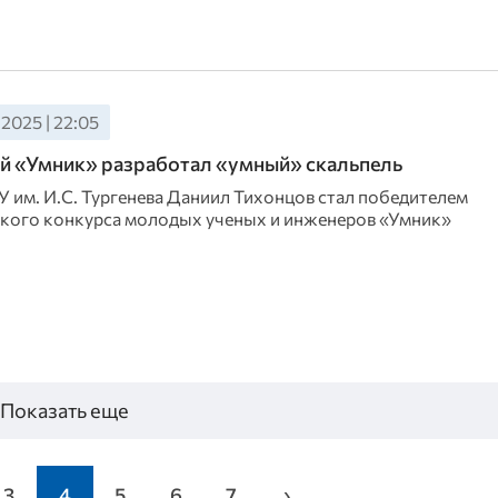
2025 | 22:05
й «Умник» разработал «умный» скальпель
У им. И.С. Тургенева Даниил Тихонцов стал победителем
кого конкурса молодых ученых и инженеров «Умник»
Показать еще
3
4
5
6
7
›