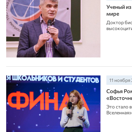
Ученый из
мире
Доктор био
высокоцити
11 ноября 
Софья Ром
«Восточн
Это стало 
Вселенная»