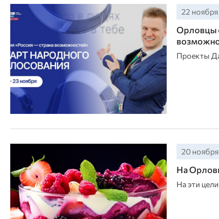
22 ноября 
Орловцы с
возможно
Проекты Да
20 ноября 
На Орлов
На эти цел