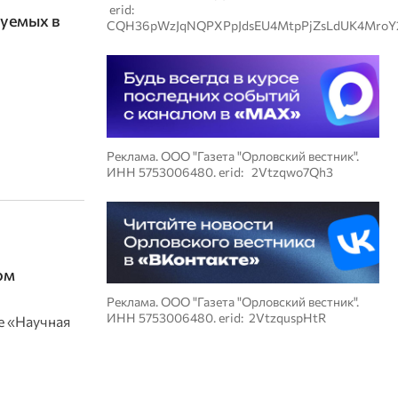
erid:
руемых в
CQH36pWzJqNQPXPpJdsEU4MtpPjZsLdUK4MroY
Реклама. ООО "Газета "Орловский вестник".
ИНН 5753006480. erid: 2Vtzqwo7Qh3
ом
Реклама. ООО "Газета "Орловский вестник".
ИНН 5753006480. erid: 2VtzquspHtR
е «Научная