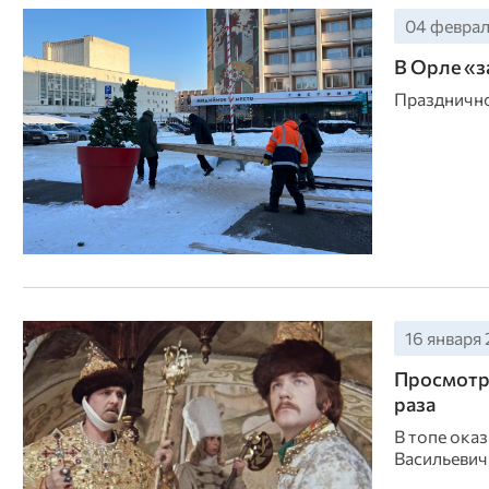
04 февраля
В Орле «з
Празднично
16 января 
Просмотры
раза
В топе оказ
Васильевич