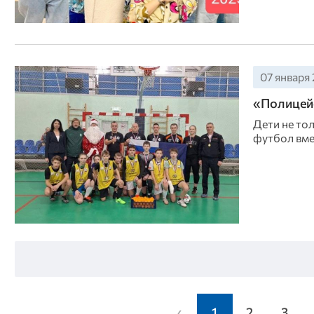
07 января 
«Полицей
Дети не то
футбол вме
‹
1
2
3