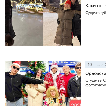
Клычков л
Супруга гу
10 января 
Орловские
Студенты О
фотографии