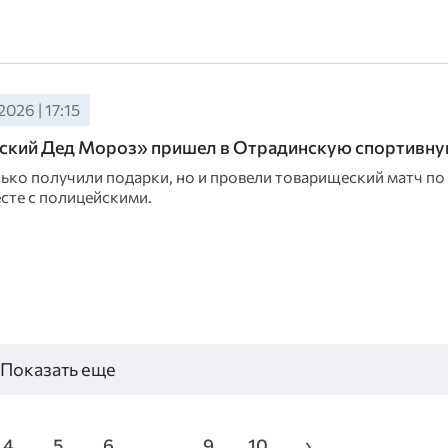
2026 | 17:15
ский Дед Мороз» пришел в Отрадинскую спортивн
лько получили подарки, но и провели товарищеский матч по
сте с полицейскими.
Показать еще
4
5
6
...
9
10
›