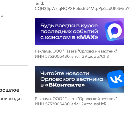
erid:
CQH36pWzJqNQPXPpJdsEU4MtpPjZsLdUK4MroY
ка
Реклама. ООО "Газета "Орловский вестник".
ИНН 5753006480. erid: 2Vtzqwo7Qh3
прошлое
роизводят
Реклама. ООО "Газета "Орловский вестник".
ИНН 5753006480. erid: 2VtzquspHtR