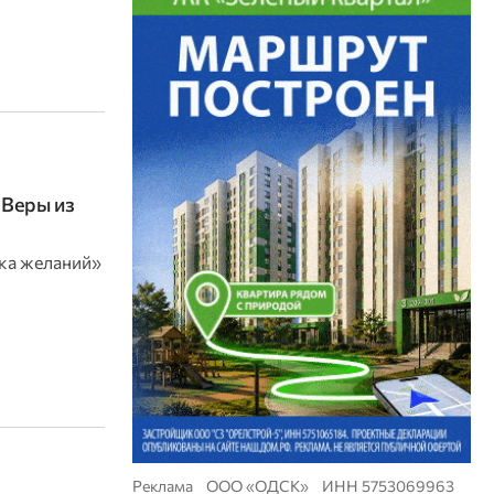
 Веры из
ка желаний»
Реклама ООО «ОДСК» ИНН 5753069963