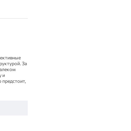
пективные
руктурой. За
далеком
 и
о предстоит,