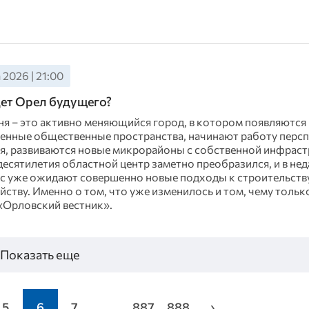
 2026 | 21:00
ет Орел будущего?
ня – это активно меняющийся город, в котором появляются
енные общественные пространства, начинают работу перс
я, развиваются новые микрорайоны с собственной инфраст
десятилетия областной центр заметно преобразился, и в не
с уже ожидают совершенно новые подходы к строительству
ству. Именно о том, что уже изменилось и том, чему тольк
«Орловский вестник».
Показать еще
5
6
7
...
887
888
›