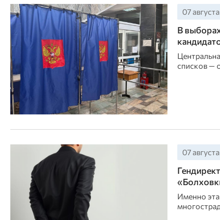
07 августа
В выборах
кандидат
Центральна
списков — 
07 августа
Гендирект
«Болховк
Именно эта
многострад