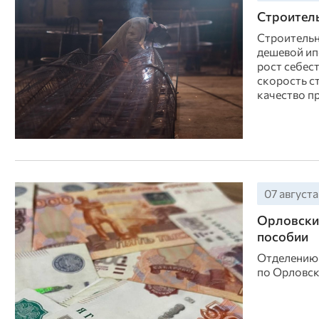
Строитель
Строительн
дешевой ип
рост себес
скорость с
качество п
07 августа
Орловский
пособии
Отделению 
по Орловск