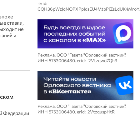
erid:
CQH36pWzJqNQPXPpJdsEU4MtpPjZsLdUK4MroY
эпохе
ые ставки,
выходит не
паний и
Реклама. ООО "Газета "Орловский вестник".
ИНН 5753006480. erid: 2Vtzqwo7Qh3
тском
Реклама. ООО "Газета "Орловский вестник".
ИНН 5753006480. erid: 2VtzquspHtR
й Федерации