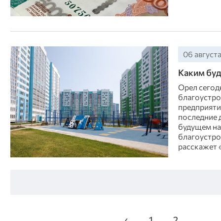
06 августа
Каким буд
Орел сегод
благоустро
предприяти
последние 
будущем на
благоустрой
расскажет 
‹
1
2
...