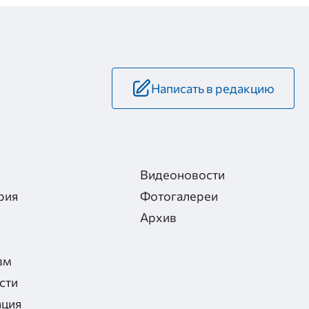
Написать в редакцию
Видеоновости
рия
Фотогалереи
Архив
зм
сти
ация