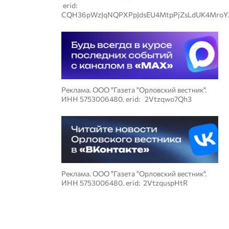
erid:
CQH36pWzJqNQPXPpJdsEU4MtpPjZsLdUK4MroY
Реклама. ООО "Газета "Орловский вестник".
ИНН 5753006480. erid: 2Vtzqwo7Qh3
Реклама. ООО "Газета "Орловский вестник".
ИНН 5753006480. erid: 2VtzquspHtR