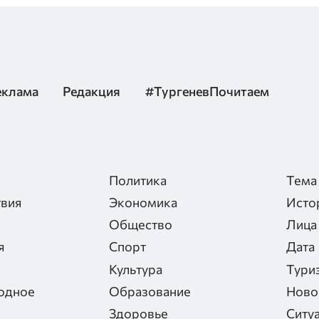
еклама
Редакция
#ТургеневПочитаем
Политика
Тема
вия
Экономика
Исто
Общество
Лица
я
Спорт
Дата
Культура
Тури
одное
Образование
Ново
Здоровье
Ситу