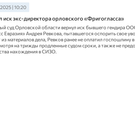
 2025 | 10:20
л иск экс-директора орловского «Фригогласса»
й суд Орловской области вернул иск бывшего гендира ОО
с Евразия» Андрея Ревкова, пытавшегося оспорить свое ув
 из материалов дела, Ревков ранее не оплатил госпошлину в 
смотря на трижды продленные судом сроки, а также не предо
ства нахождения в СИЗО.