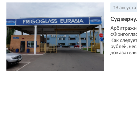
13 августа
Суд верну
Арбитражны
«Фригоглас
Как следует
рублей, не
доказатель