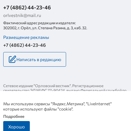
+7 (4862) 44-23-46
orlvestnik@mail.ru
Фактический адрес редакции и издателя:
302002, г. Орёл, ул. Степана Разина, д. 3, каб. 32.
Размещение рекламы
+7 (4862) 44-23-46
Написать в редакцию
Сетевое издание "Орловский вестник". Регистрационное
свидетельство ЭЛ № ФС 77-90424, выдано Федеральной службой по
надзору за соблюдением законодательства в сфере массовых
коммуникаций и охране культурного наследия 25 ноября 2025 года.
Мы используем сервисы "Яндекс.Метрика", "LiveInternet"
Политика конфиденциальности
которые используют файлы "cookie".
Политика в отношении обработки персональных данных
Подробнее
Хорошо