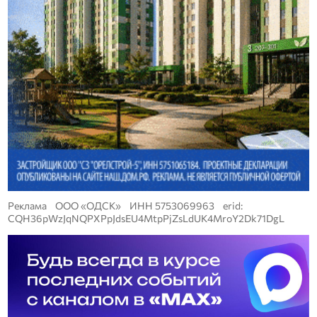
Реклама ООО «ОДСК» ИНН 5753069963 erid:
CQH36pWzJqNQPXPpJdsEU4MtpPjZsLdUK4MroY2Dk71DgL