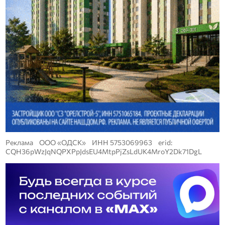
Реклама ООО «ОДСК» ИНН 5753069963 erid:
CQH36pWzJqNQPXPpJdsEU4MtpPjZsLdUK4MroY2Dk71DgL