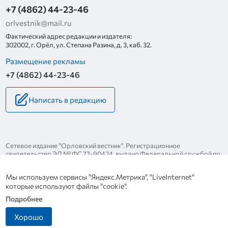
+7 (4862) 44-23-46
orlvestnik@mail.ru
Фактический адрес редакции и издателя:
302002, г. Орёл, ул. Степана Разина, д. 3, каб. 32.
Размещение рекламы
+7 (4862) 44-23-46
Написать в редакцию
Сетевое издание "Орловский вестник". Регистрационное
свидетельство ЭЛ № ФС 77-90424, выдано Федеральной службой по
надзору за соблюдением законодательства в сфере массовых
коммуникаций и охране культурного наследия 25 ноября 2025 года.
Мы используем сервисы "Яндекс.Метрика", "LiveInternet"
Политика конфиденциальности
которые используют файлы "cookie".
Политика в отношении обработки персональных данных
Подробнее
Хорошо