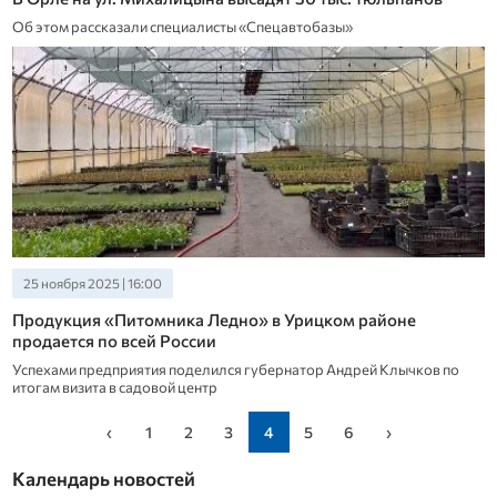
Об этом рассказали специалисты «Спецавтобазы»
25 ноября 2025 | 16:00
Продукция «Питомника Ледно» в Урицком районе
продается по всей России
Успехами предприятия поделился губернатор Андрей Клычков по
итогам визита в садовой центр
‹
1
2
3
4
5
6
›
Календарь новостей