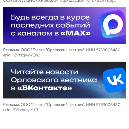
CQH36pWzJqNQPXPpJdsEU4MtpPjZsLdUK4MroY2Dk71DgL
Реклама. ООО "Газета "Орловский вестник". ИНН 5753006480.
erid: 2Vtzqwo7Qh3
Реклама. ООО "Газета "Орловский вестник". ИНН 5753006480.
erid: 2VtzquspHtR