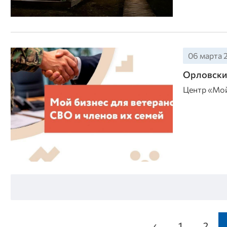
06 марта 2
Орловские
Центр «Мой
‹
1
2