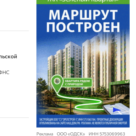
льской
 ФНС
Реклама ООО «ОДСК» ИНН 5753069963