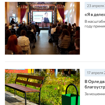
23 апреля 
«Я в деле
В масштабн
году прини
17 апреля 
В Орле дв
благоуст
За мошеннич