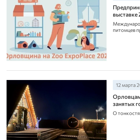
Предприн
выставке 
Международ
питомцев пр
12 марта 2
Орловцам 
занятых 
О тонкостя