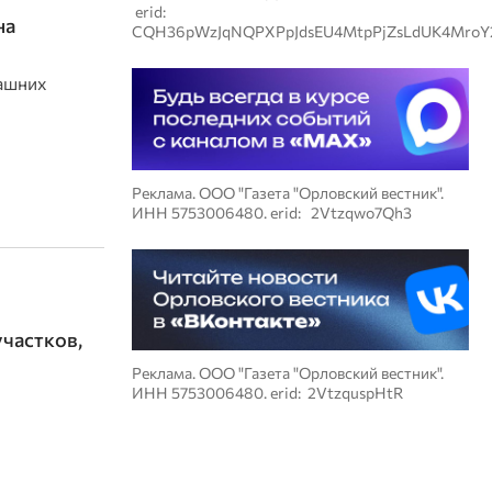
erid:
на
CQH36pWzJqNQPXPpJdsEU4MtpPjZsLdUK4MroY
ашних
Реклама. ООО "Газета "Орловский вестник".
ИНН 5753006480. erid: 2Vtzqwo7Qh3
частков,
Реклама. ООО "Газета "Орловский вестник".
ИНН 5753006480. erid: 2VtzquspHtR