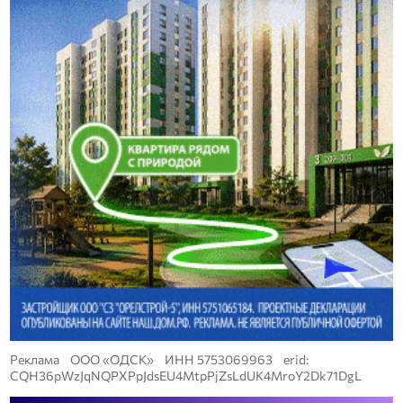
Реклама ООО «ОДСК» ИНН 5753069963 erid:
CQH36pWzJqNQPXPpJdsEU4MtpPjZsLdUK4MroY2Dk71DgL