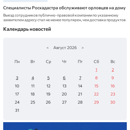
Специалисты Роскадастра обслуживают орловцев на дому
Выезд сотрудников публично-правовой компании по указанному
заявителем адресу стал не менее популярен, чем доставка продуктов
Календарь новостей
<
Август
2026
>
Пн
Вт
Ср
Чт
Пт
Сб
Вс
1
2
3
4
5
6
7
8
9
10
11
12
13
14
15
16
17
18
19
20
21
22
23
24
25
26
27
28
29
30
31