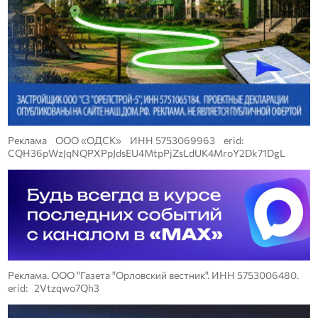
Реклама ООО «ОДСК» ИНН 5753069963 erid:
CQH36pWzJqNQPXPpJdsEU4MtpPjZsLdUK4MroY2Dk71DgL
Реклама. ООО "Газета "Орловский вестник". ИНН 5753006480.
erid: 2Vtzqwo7Qh3