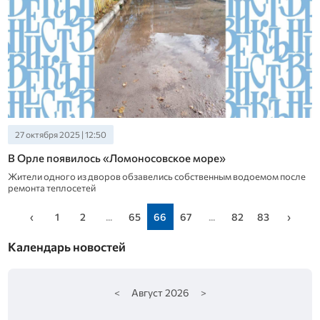
27 октября 2025 | 12:50
В Орле появилось «Ломоносовское море»
Жители одного из дворов обзавелись собственным водоемом после
ремонта теплосетей
‹
1
2
...
65
66
67
...
82
83
›
Календарь новостей
<
Август
2026
>