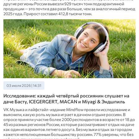
другие регионы России вывезли 929 тысяч тонн подкарантинной
продукции — это почти в два раза больше, чем за аналогичный период
2025 года. Прирост составил 412,8 тысячи тонн.
03 июля 2026 | 14:31
Исследование: каждый четвёртый россиянин слушает на
даче Басту, ICEGERGERT, MACAN и Miyagi & Эндшпиль
VK Музыка и лайфстайл-издание Mindflow провели исследование и
выяснили, какую роль музыка играет в дачном отдыхе россиян. В
опросе приняли участие более 2 000 респондентов в возрасте от 18 до
45 из разных регионов России, которые рассматривают отдых на даче
как один из вариантов летнего досуга. Без музыки отдых за городом
кажется неполноценным большинству россиян. 77% уверены, что без