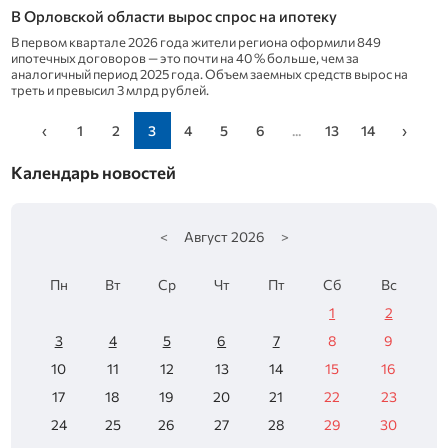
В Орловской области вырос спрос на ипотеку
В первом квартале 2026 года жители региона оформили 849
ипотечных договоров — это почти на 40 % больше, чем за
аналогичный период 2025 года. Объем заемных средств вырос на
треть и превысил 3 млрд рублей.
‹
1
2
3
4
5
6
...
13
14
›
Календарь новостей
<
Август
2026
>
Пн
Вт
Ср
Чт
Пт
Сб
Вс
1
2
3
4
5
6
7
8
9
10
11
12
13
14
15
16
17
18
19
20
21
22
23
24
25
26
27
28
29
30