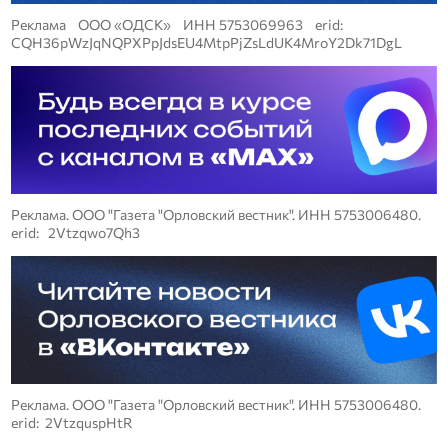
Реклама ООО «ОДСК» ИНН 5753069963 erid:
CQH36pWzJqNQPXPpJdsEU4MtpPjZsLdUK4MroY2Dk71DgL
Реклама. ООО "Газета "Орловский вестник". ИНН 5753006480.
erid: 2Vtzqwo7Qh3
Реклама. ООО "Газета "Орловский вестник". ИНН 5753006480.
erid: 2VtzquspHtR